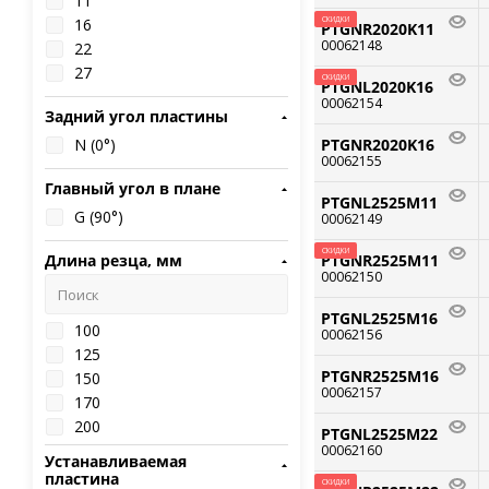
11
16
СКИДКИ
PTGNR2020K11
00062148
22
27
СКИДКИ
PTGNL2020K16
00062154
Задний угол пластины
N (0°)
PTGNR2020K16
00062155
Главный угол в плане
PTGNL2525M11
G (90°)
00062149
СКИДКИ
Длина резца, мм
PTGNR2525M11
00062150
PTGNL2525M16
100
00062156
125
PTGNR2525M16
150
00062157
170
200
PTGNL2525M22
250
00062160
Устанавливаемая
пластина
СКИДКИ