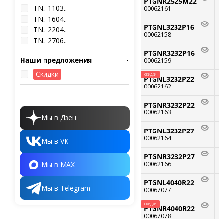
PTGNR2525M22
TN.. 1103..
00062161
TN.. 1604..
PTGNL3232P16
TN.. 2204..
00062158
TN.. 2706..
PTGNR3232P16
Наши предложения
00062159
Скидки
СКИДКИ
PTGNL3232P22
00062162
PTGNR3232P22
00062163
Мы в Дзен
PTGNL3232P27
00062164
Мы в VK
PTGNR3232P27
Мы в MAX
00062166
PTGNL4040R22
Мы в Telegram
00067077
СКИДКИ
PTGNR4040R22
00067078