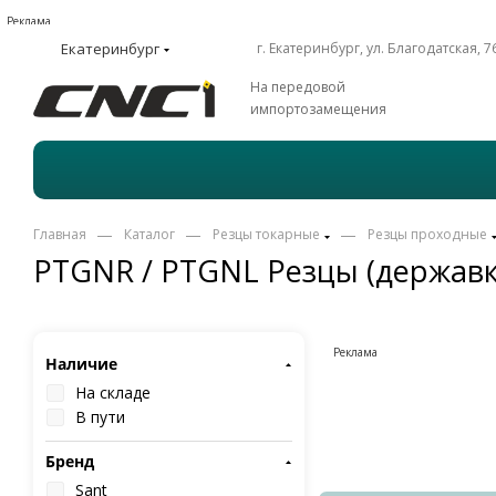
Реклама
Екатеринбург
г. Екатеринбург, ул. Благодатская, 7
На передовой
импортозамещения
—
—
—
Главная
Каталог
Резцы токарные
Резцы проходные
PTGNR / PTGNL Резцы (державк
Реклама
Наличие
На складе
В пути
Бренд
Sant