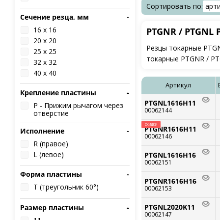
Сортировать по:
арт
Сечение резца, мм
16 x 16
PTGNR / PTGNL 
20 x 20
Резцы токарные PTGNR
25 x 25
токарные PTGNR / PTG
32 x 32
40 x 40
Артикул
Крепление пластины
PTGNL1616H11
P - Прижим рычагом через
00062144
отверстие
СКИДКИ
PTGNR1616H11
Исполнение
00062146
R (правое)
L (левое)
PTGNL1616H16
00062151
Форма пластины
PTGNR1616H16
T (треугольник 60°)
00062153
PTGNL2020K11
Размер пластины
00062147