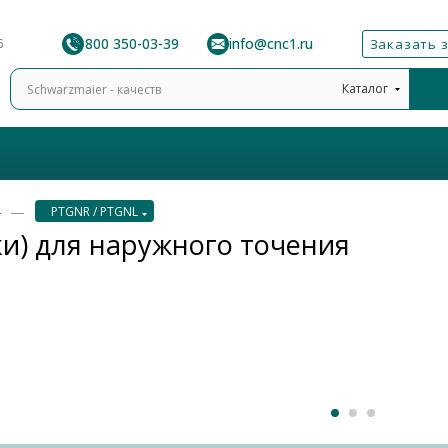
8 800 350-03-39
info@cnc1.ru
6
Заказать 
Каталог
—
PTGNR / PTGNL
и) для наружного точения