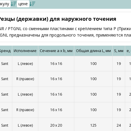
икулу
цене
Резцы (державки) для наружного точения
 / PTGNL со сменными пластинами с креплением типа P (Прижим 
NL предназначены для продольного точения, применяются пластины
Бренд
Исполнение
Сечение a x b, мм
Общая длина L, мм
S, мм
e,
Sant
L (левое)
16 x 16
100
19
Sant
R (правое)
16 x 16
100
19
Sant
L (левое)
16 x 16
100
19
Sant
R (правое)
16 x 16
100
19
Sant
L (левое)
20 x 20
125
24