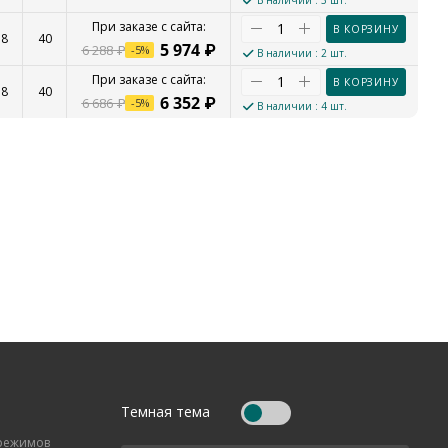
В наличии
: 3 шт.
В КОРЗИНУ
38
40
5 974
₽
6 288
₽
-
5
%
В наличии
: 2 шт.
В КОРЗИНУ
38
40
6 352
₽
6 686
₽
-
5
%
В наличии
: 4 шт.
Темная тема
 режимов