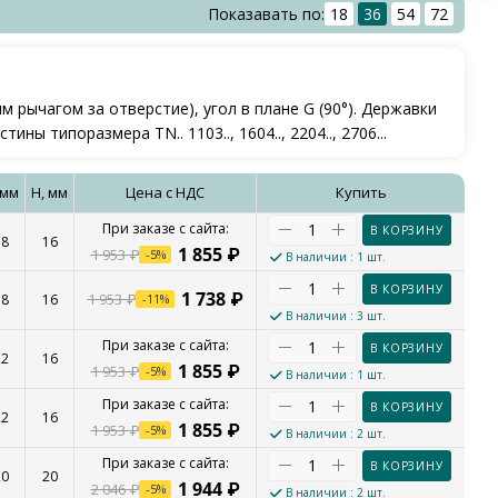
Показавать по:
18
36
54
72
рычагом за отверстие), угол в плане G (90°). Державки
 типоразмера TN.. 1103.., 1604.., 2204.., 2706...
 мм
H, мм
Цена с НДС
Купить
В КОРЗИНУ
18
16
1 855
₽
1 953
₽
-
5
%
В наличии
: 1 шт.
В КОРЗИНУ
1 738
₽
1 953
₽
18
16
-
11
%
В наличии
: 3 шт.
В КОРЗИНУ
22
16
1 855
₽
1 953
₽
-
5
%
В наличии
: 1 шт.
В КОРЗИНУ
22
16
1 855
₽
1 953
₽
-
5
%
В наличии
: 2 шт.
В КОРЗИНУ
20
20
1 944
₽
2 046
₽
-
5
%
В наличии
: 2 шт.