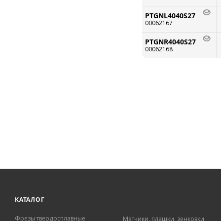
PTGNL4040S27
00062167
PTGNR4040S27
00062168
КАТАЛОГ
Фрезы твердосплавные
Метчики, плашки, зенковки