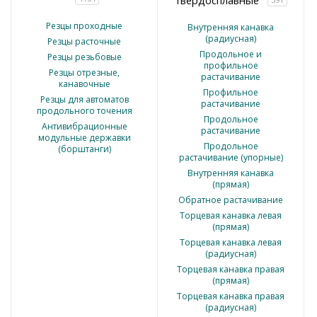
твердосплавные
Резцы проходные
Внутренняя канавка
(радиусная)
Резцы расточные
Продольное и
Резцы резьбовые
профильное
Резцы отрезные,
растачивание
канавочные
Профильное
Резцы для автоматов
растачивание
продольного точения
Продольное
Антивибрационные
растачивание
модульные державки
Продольное
(борштанги)
растачивание (упорные)
Внутренняя канавка
(прямая)
Обратное растачивание
Торцевая канавка левая
(прямая)
Торцевая канавка левая
(радиусная)
Торцевая канавка правая
(прямая)
Торцевая канавка правая
(радиусная)