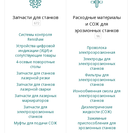
Запчасти для станков
Расходные материалы
672
и СОЖ для
эрозионных станков
Системы контроля
96
Renishaw
Устройства цифровой
Проволока
индикации (УЦИ) и
электроэрозионная
сопутствующие товары
Электроды для
4-осевые поворотные
электроэрозионных
столы
станков
Запчасти для станков
Фильтры для
лазерной резки
электроэрозионных
Запчасти для станков
станков
лазерной сварки
Ионообменная смола для
Запчасти для лазерных
электроэрозионных
маркираторов
станков
Запчасти для
Диэлектрические
электроэрозионных
жидкости (СОЖ)
станков
Зажимные
Муфты для подачи СОЖ
приспособления для
эрозионных станков