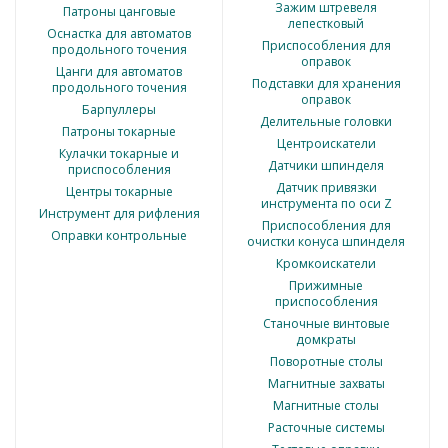
Зажим штревеля
Патроны цанговые
лепестковый
Оснастка для автоматов
Приспособления для
продольного точения
оправок
Цанги для автоматов
Подставки для хранения
продольного точения
оправок
Барпуллеры
Делительные головки
Патроны токарные
Центроискатели
Кулачки токарные и
Датчики шпинделя
приспособления
Датчик привязки
Центры токарные
инструмента по оси Z
Инструмент для рифления
Приспособления для
Оправки контрольные
очистки конуса шпинделя
Кромкоискатели
Прижимные
приспособления
Станочные винтовые
домкраты
Поворотные столы
Магнитные захваты
Магнитные столы
Расточные системы