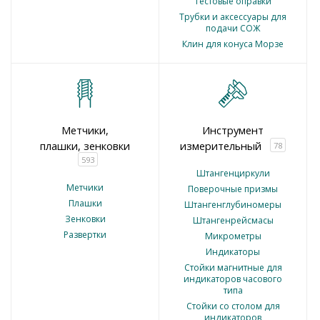
Тестовые оправки
Трубки и аксессуары для
подачи СОЖ
Клин для конуса Морзе
Метчики,
Инструмент
плашки, зенковки
измерительный
78
593
Штангенциркули
Метчики
Поверочные призмы
Плашки
Штангенглубиномеры
Зенковки
Штангенрейсмасы
Развертки
Микрометры
Индикаторы
Стойки магнитные для
индикаторов часового
типа
Стойки со столом для
индикаторов