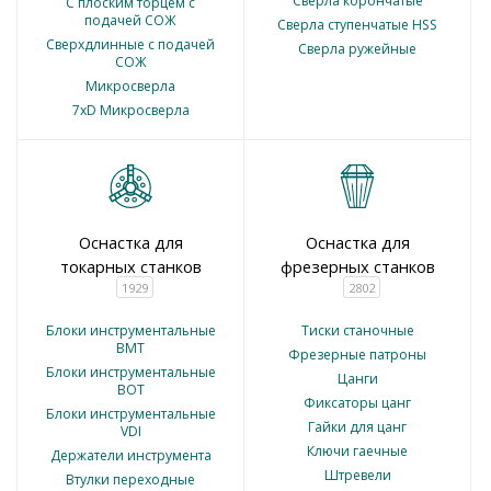
Сверла корончатые
С плоским торцем с
подачей СОЖ
Сверла ступенчатые HSS
Сверхдлинные с подачей
Сверла ружейные
СОЖ
Микросверла
7xD Микросверла
Оснастка для
Оснастка для
токарных станков
фрезерных станков
1929
2802
Блоки инструментальные
Тиски станочные
BMT
Фрезерные патроны
Блоки инструментальные
Цанги
BOT
Фиксаторы цанг
Блоки инструментальные
Гайки для цанг
VDI
Ключи гаечные
Держатели инструмента
Штревели
Втулки переходные