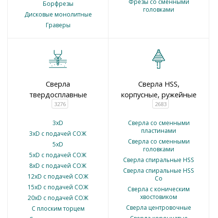
Фрезы со сменными
Борфрезы
головками
Дисковые монолитные
Граверы
Сверла
Сверла HSS,
твердосплавные
корпусные, ружейные
3276
2683
3xD
Сверла со сменными
пластинами
3xD с подачей СОЖ
Сверла со сменными
5xD
головками
5xD с подачей СОЖ
Сверла спиральные HSS
8xD с подачей СОЖ
Сверла спиральные HSS
12xD с подачей СОЖ
Co
15xD с подачей СОЖ
Сверла с коническим
хвостовиком
20xD с подачей СОЖ
Сверла центровочные
С плоским торцем