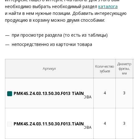
необходимо выбрать необходимый раздел
каталога
и найти в нем нужные позиции. Добавить интересующую
продукцию в корзину можно двумя способами:
при просмотре раздела (то есть из таблицы)
непосредственно из карточки товара
О
Диаметр
Количество
д
Артикул
фрезы,
зубьев
фр
мм
PMK4S.Z4.03.13.50.30.F013 TiAlN
4
3
PMK4S.Z4.03.11.50.30.F013.TiAlN
4
3