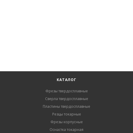
КАТАЛОГ
Фрезы твердосплавные
Сверла твердосплавные
Пластины твердосплавные
Резцы токарные
Фрезы корпусные
Оснастка токарная