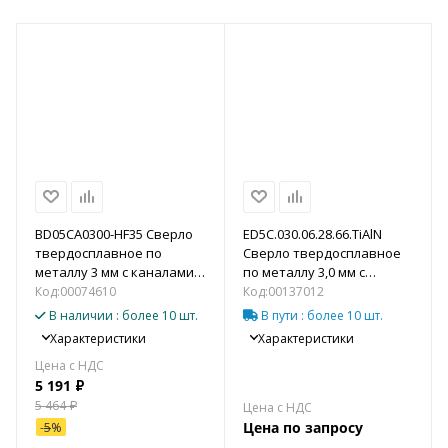
BD05CA0300-HF35 Сверло
ED5С.030.06.28.66.TiAlN
твердосплавное по
Сверло твердосплавное
металлу 3 мм с каналами
по металлу 3,0 мм с
для подвода СОЖ (5xD)
каналами для подвода
Код:
00074610
Код:
00137012
СОЖ (5xD)
В наличии
: более 10 шт.
В пути
: более 10 шт.
Характеристики
Характеристики
5 191
₽
5 464
₽
Цена по запросу
-
5
%