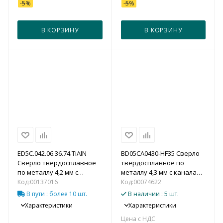
-
5
%
-
5
%
В КОРЗИНУ
В КОРЗИНУ
ED5С.042.06.36.74.TiAlN
BD05CA0430-HF35 Сверло
Сверло твердосплавное
твердосплавное по
по металлу 4,2 мм с
металлу 4,3 мм с каналами
каналами для подвода
для подвода СОЖ (5xD)
Код:
00137016
Код:
00074622
СОЖ (5xD)
В пути
: более 10 шт.
В наличии
: 5 шт.
Характеристики
Характеристики