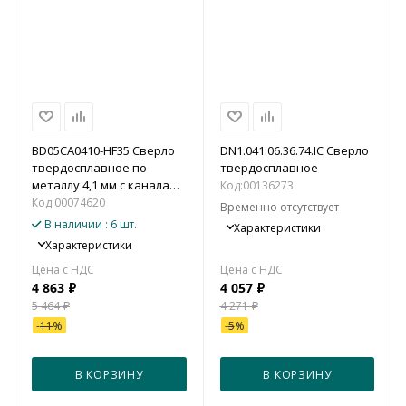
BD05CA0410-HF35 Сверло
DN1.041.06.36.74.IC Сверло
твердосплавное по
твердосплавное
металлу 4,1 мм с каналами
Код:
00136273
для подвода СОЖ (5xD)
Код:
00074620
Временно отсутствует
В наличии
: 6 шт.
Характеристики
Характеристики
4 863
₽
4 057
₽
5 464
₽
4 271
₽
-
11
%
-
5
%
В КОРЗИНУ
В КОРЗИНУ