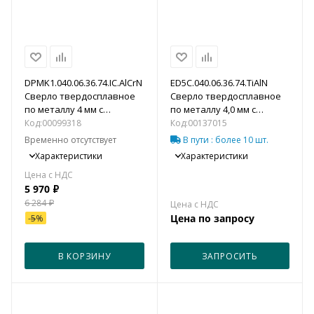
DPMK1.040.06.36.74.IC.AlCrN
ED5С.040.06.36.74.TiAlN
Сверло твердосплавное
Сверло твердосплавное
по металлу 4 мм с
по металлу 4,0 мм с
каналами для подвода
каналами для подвода
Код:
00099318
Код:
00137015
СОЖ
СОЖ (5xD)
Временно отсутствует
В пути
: более 10 шт.
Характеристики
Характеристики
5 970
₽
6 284
₽
Цена по запросу
-
5
%
В КОРЗИНУ
ЗАПРОСИТЬ