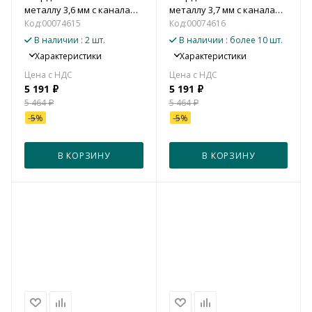
металлу 3,6 мм с каналами
металлу 3,7 мм с каналами
для подвода СОЖ (5xD)
для подвода СОЖ (5xD)
Код:
00074615
Код:
00074616
В наличии
: 2 шт.
В наличии
: более 10 шт.
Характеристики
Характеристики
5 191
₽
5 191
₽
5 464
₽
5 464
₽
-
5
%
-
5
%
В КОРЗИНУ
В КОРЗИНУ