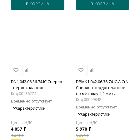
В КОРЗИНУ
В КОРЗИНУ
DN1.042.06.36.74.IC Сверло
DPMK1.042.06.36.74.IC.AlCrN
твердосплавное
Сверло твердосплавное
по металлу 4,2 мм с
Код:
00136274
каналами для подвода
Код:
00099848
Временно отсутствует
СОЖ
Временно отсутствует
Характеристики
Характеристики
4 057
₽
5 970
₽
4 271
₽
6 284
₽