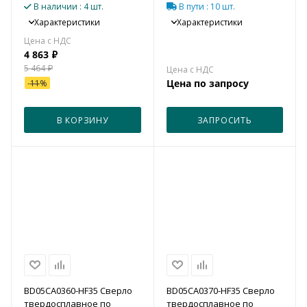
СОЖ (5xD)
В наличии
: 4 шт.
В пути
: 10 шт.
Характеристики
Характеристики
4 863
₽
5 464
₽
Цена по запросу
-
11
%
В КОРЗИНУ
ЗАПРОСИТЬ
BD05CA0360-HF35 Сверло
BD05CA0370-HF35 Сверло
твердосплавное по
твердосплавное по