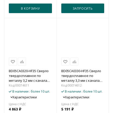
В КОРЗИНУ
ЗАПРОСИТЬ
BD05CA0320-HF35 Сверло
BD05CA0330-HF35 Сверло
твердосплавное по
твердосплавное по
металлу 3,2 мм с каналами
металлу 3,3 мм с каналами
для подвода СОЖ (5xD)
для подвода СОЖ (5xD)
Код:
00074611
Код:
00074612
В наличии
: более 10 шт.
В наличии
: более 10 шт.
Характеристики
Характеристики
4 863
₽
5 191
₽