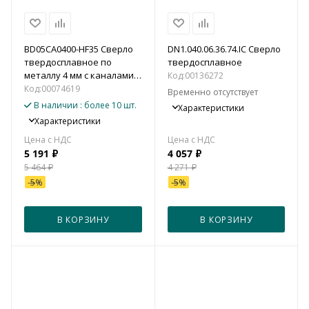
BD05CA0400-HF35 Сверло
DN1.040.06.36.74.IC Сверло
твердосплавное по
твердосплавное
металлу 4 мм с каналами
Код:
00136272
для подвода СОЖ (5xD)
Код:
00074619
Временно отсутствует
В наличии
: более 10 шт.
Характеристики
Характеристики
5 191
₽
4 057
₽
5 464
₽
4 271
₽
-
5
%
-
5
%
В КОРЗИНУ
В КОРЗИНУ