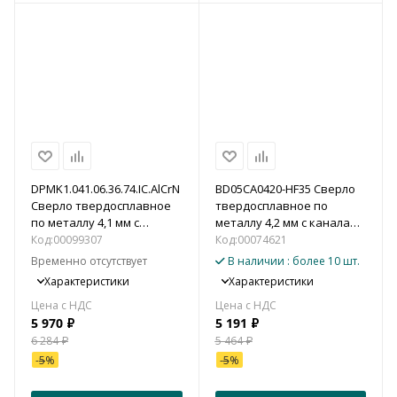
DPMK1.041.06.36.74.IC.AlCrN
BD05CA0420-HF35 Сверло
Сверло твердосплавное
твердосплавное по
по металлу 4,1 мм с
металлу 4,2 мм с каналами
каналами для подвода
для подвода СОЖ (5xD)
Код:
00099307
Код:
00074621
СОЖ
Временно отсутствует
В наличии
: более 10 шт.
Характеристики
Характеристики
5 970
₽
5 191
₽
6 284
₽
5 464
₽
-
5
%
-
5
%