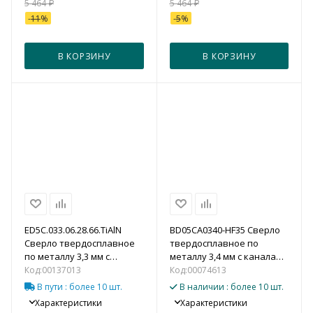
5 464
₽
5 464
₽
-
11
%
-
5
%
В КОРЗИНУ
В КОРЗИНУ
ED5С.033.06.28.66.TiAlN
BD05CA0340-HF35 Сверло
Сверло твердосплавное
твердосплавное по
по металлу 3,3 мм с
металлу 3,4 мм с каналами
каналами для подвода
для подвода СОЖ (5xD)
Код:
00137013
Код:
00074613
СОЖ (5xD)
В пути
: более 10 шт.
В наличии
: более 10 шт.
Характеристики
Характеристики