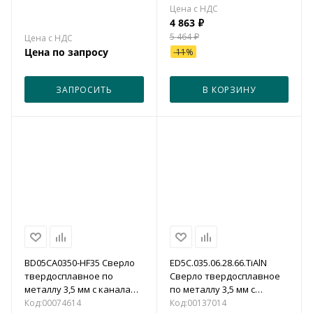
4 863
₽
5 464
₽
Цена по запросу
-
11
%
ЗАПРОСИТЬ
В КОРЗИНУ
BD05CA0350-HF35 Сверло
ED5С.035.06.28.66.TiAlN
твердосплавное по
Сверло твердосплавное
металлу 3,5 мм с каналами
по металлу 3,5 мм с
для подвода СОЖ (5xD)
каналами для подвода
Код:
00074614
Код:
00137014