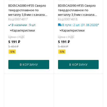
BD05CA0380-HF35 Сверло
BD05CA0390-HF35 Сверло
твердосплавное по
твердосплавное по
металлу 3,8 мм с каналами
металлу 3,9 мм с каналами
для подвода СОЖ (5xD)
для подвода СОЖ (5xD)
Код:
00074617
Код:
00074618
В наличии
: 9 шт.
В пути
: 2 шт.
(31.08.2026)*
Характеристики
Характеристики
5 191
₽
5 191
₽
5 464
₽
5 464
₽
-
5
%
-
5
%
В КОРЗИНУ
В КОРЗИНУ