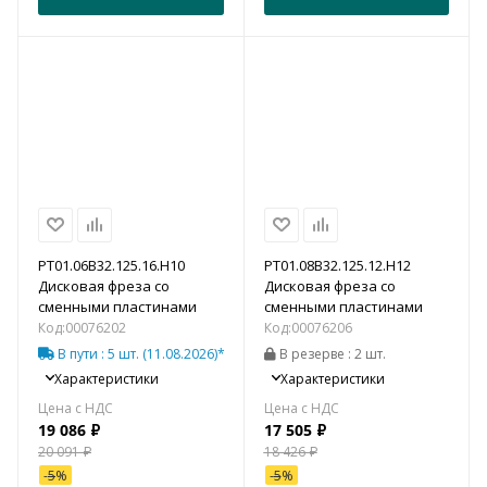
PT01.06B32.125.16.H10
PT01.08B32.125.12.H12
Дисковая фреза со
Дисковая фреза со
сменными пластинами
сменными пластинами
Код:
00076202
Код:
00076206
В пути
: 5 шт.
(11.08.2026)*
В резерве
: 2 шт.
Характеристики
Характеристики
19 086
₽
17 505
₽
20 091
₽
18 426
₽
-
5
%
-
5
%