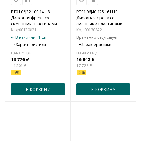
PT01.06J32.100.14.H8
PT01.06J40.125.16.H10
Дисковая фреза со
Дисковая фреза со
сменными пластинами
сменными пластинами
Код:
00130821
Код:
00130822
В наличии
: 1 шт.
Временно отсутствует
Характеристики
Характеристики
13 776
₽
16 842
₽
14 501
₽
17 728
₽
-
5
%
-
5
%
В КОРЗИНУ
В КОРЗИНУ