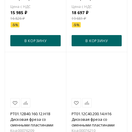
15 985
₽
18 697
₽
16 826
₽
19 681
₽
-
5
%
-
5
%
В КОРЗИНУ
В КОРЗИНУ
PT01.12B40.160.12.H18
PT01.12C40.200.14.H16
Дисковая фреза со
Дисковая фреза со
сменными пластинами
сменными пластинами
Код:
00076209
Код:
00076210