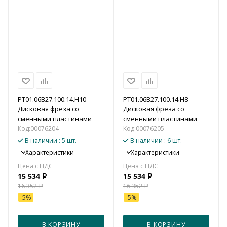
PT01.06B27.100.14.H10
PT01.06B27.100.14.H8
Дисковая фреза со
Дисковая фреза со
сменными пластинами
сменными пластинами
Код:
00076204
Код:
00076205
В наличии
: 5 шт.
В наличии
: 6 шт.
Характеристики
Характеристики
15 534
₽
15 534
₽
16 352
₽
16 352
₽
-
5
%
-
5
%
В КОРЗИНУ
В КОРЗИНУ