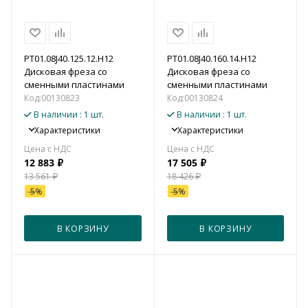
PT01.08J40.125.12.H12
PT01.08J40.160.14.H12
Дисковая фреза со
Дисковая фреза со
сменными пластинами
сменными пластинами
Код:
00130823
Код:
00130824
В наличии
: 1 шт.
В наличии
: 1 шт.
Характеристики
Характеристики
12 883
₽
17 505
₽
13 561
₽
18 426
₽
-
5
%
-
5
%
В КОРЗИНУ
В КОРЗИНУ