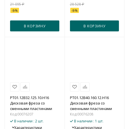
21 095
₽
28 528
₽
-
5
%
-
5
%
В КОРЗИНУ
В КОРЗИНУ
PT01.12B32.125.10.H16
PT01.12B40.160.12.H16
Дисковая фреза со
Дисковая фреза со
сменными пластинами
сменными пластинами
Код:
00076207
Код:
00076208
В наличии
: 2 шт.
В наличии
: 1 шт.
Характеристики
Характеристики