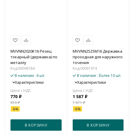
MVVNN2020K16 Резец
MVVNN2525M16 Державка
токарный (державка) по
проходная для наружного
металлу
точения
Код:
00096784
Код:
00061974
В наличии
: 6 шт.
В наличии
: более 10 шт.
Характеристики
Характеристики
770
₽
1 587
₽
810
₽
1 671
₽
-
5
%
-
5
%
В КОРЗИНУ
В КОРЗИНУ