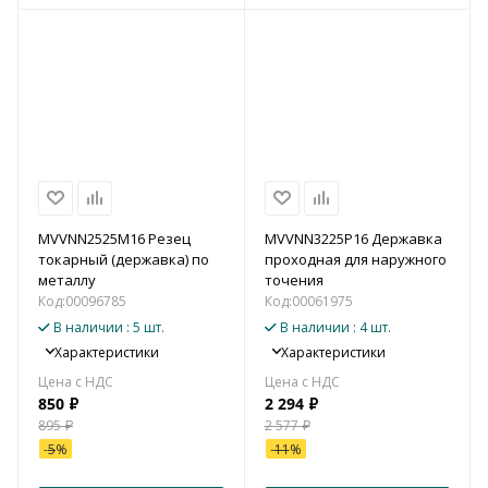
MVVNN2525M16 Резец
MVVNN3225P16 Державка
токарный (державка) по
проходная для наружного
металлу
точения
Код:
00096785
Код:
00061975
В наличии
: 5 шт.
В наличии
: 4 шт.
Характеристики
Характеристики
850
₽
2 294
₽
895
₽
2 577
₽
-
5
%
-
11
%