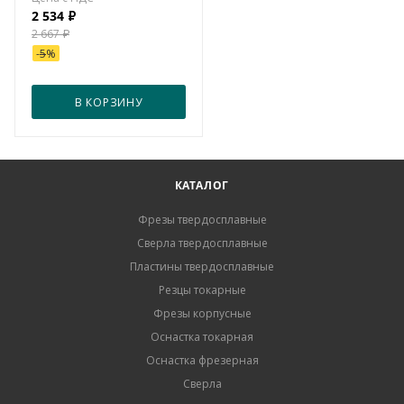
2 534
₽
2 667
₽
-
5
%
В КОРЗИНУ
КАТАЛОГ
Фрезы твердосплавные
Сверла твердосплавные
Пластины твердосплавные
Резцы токарные
Фрезы корпусные
Оснастка токарная
Оснастка фрезерная
Сверла