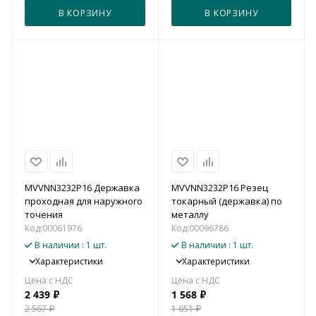
В КОРЗИНУ
В КОРЗИНУ
MVVNN3232P16 Державка
MVVNN3232P16 Резец
проходная для наружного
токарный (державка) по
точения
металлу
Код:
00061976
Код:
00096786
В наличии
: 1 шт.
В наличии
: 1 шт.
Характеристики
Характеристики
2 439
₽
1 568
₽
2 567
₽
1 651
₽