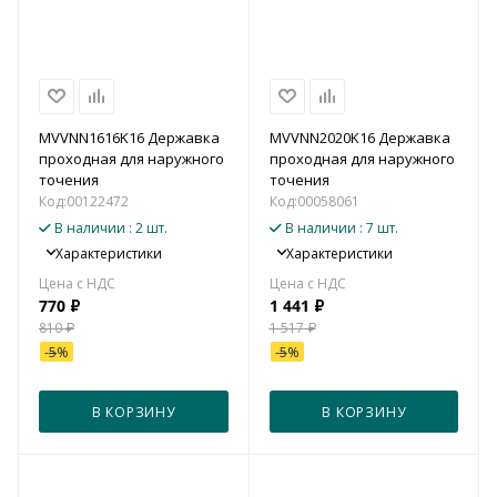
MVVNN1616K16 Державка
MVVNN2020K16 Державка
проходная для наружного
проходная для наружного
точения
точения
Код:
00122472
Код:
00058061
В наличии
: 2 шт.
В наличии
: 7 шт.
Характеристики
Характеристики
770
₽
1 441
₽
810
₽
1 517
₽
-
5
%
-
5
%
В КОРЗИНУ
В КОРЗИНУ