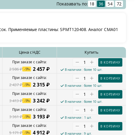
Показавать по:
18
36
54
72
асок. Применяемые пластины: SPMT120408. Аналог CMA01
Цена с НДС
Купить
В КОРЗИНУ
2 457
₽
2 586
₽
-
5
%
В наличии
: более 10 шт.
В КОРЗИНУ
2 315
₽
2 437
₽
-
5
%
В наличии
: более 10 шт.
В КОРЗИНУ
3 242
₽
3 413
₽
-
5
%
В наличии
: более 10 шт.
В КОРЗИНУ
3 193
₽
3 361
₽
-
5
%
В наличии
: 1 шт.
В КОРЗИНУ
4 912
₽
5 171
₽
-
5
%
В наличии
: 9 шт.