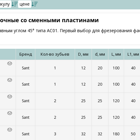
икулу
цене
сочные со сменными пластинами
авным углом 45° типа AC01. Первый выбор для фрезерования ф
Бренд
Кол-во зубьев
D, мм
d, мм
L, мм
L1, мм
Sant
1
12
20
100
40
Sant
1
12
20
100
40
Sant
2
25
25
120
40
Sant
2
25
25
120
40
Sant
3
32
32
180
50