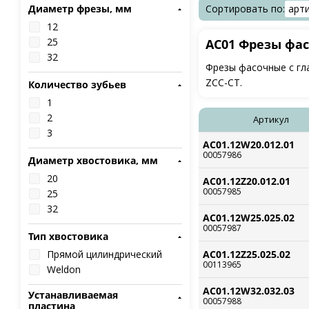
Диаметр фрезы, мм
Сортировать по:
арт
12
25
AC01 Фрезы фа
32
Фрезы фасочные с гл
ZCC-CT.
Количество зубьев
1
2
Артикул
3
AC01.12W20.012.01
00057986
Диаметр хвостовика, мм
20
AC01.12Z20.012.01
00057985
25
32
AC01.12W25.025.02
00057987
Тип хвостовика
Прямой цилиндрический
AC01.12Z25.025.02
00113965
Weldon
AC01.12W32.032.03
Устанавливаемая
00057988
пластина