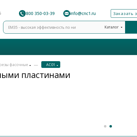
8 800 350-03-39
info@cnc1.ru
6
Заказать 
Каталог
—
резы фасочные
AC01
ными пластинами