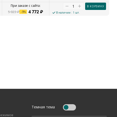
В КОРЗИНУ
4 772
₽
5 023
₽
-
5
%
В наличии
: 1 шт.
Темная тема
 режимов