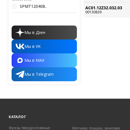
SPMT120408..
AC01.12Z32.032.03
00130839
Мы в Дзен
Мы в VK
Мы в MAX
Мы в Telegram
КАТАЛОГ
Фрезы твердосплавные
Метчики, плашки, зенковки