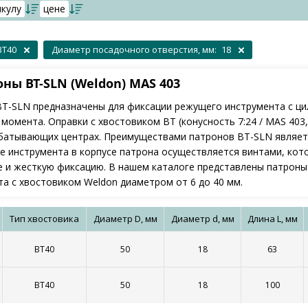
икулу
цене
BT40
Диаметр посадочного отверстия, мм:
18
ны BT-SLN (Weldon) MAS 403
T-SLN предназначены для фиксации режущего инструмента с цил
 момента. Оправки с хвостовиком BT (конусность 7:24 / MAS 403,
абатывающих центрах. Преимуществами патронов BT-SLN являет
е инструмента в корпусе патрона осуществляется винтами, кот
 и жесткую фиксацию. В нашем каталоге представлены патроны 
та с хвостовиком Weldon диаметром от 6 до 40 мм.
Тип хвостовика
Диаметр D, мм
Диаметр d, мм
Длина L, мм
BT40
50
18
63
BT40
50
18
100