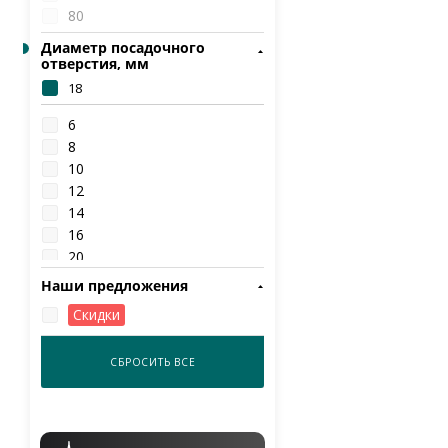
80
90
Диаметр посадочного
100
отверстия, мм
110
18
120
6
130
8
150
10
160
12
200
14
250
16
300
20
25
Наши предложения
32
Скидки
40
СБРОСИТЬ ВСЕ