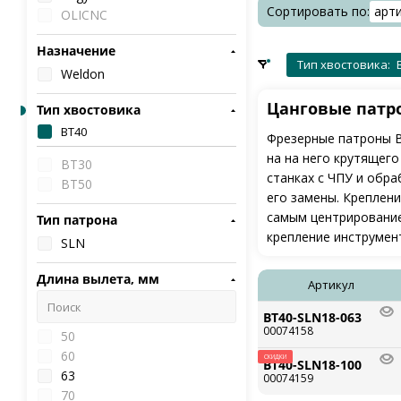
Сортировать по:
арт
OLICNC
Назначение
Тип хвостовика:
Weldon
Цанговые патро
Тип хвостовика
BT40
Фрезерные патроны B
на на него крутящего
BT30
станках с ЧПУ и обр
BT50
его замены. Креплени
самым центрирование
Тип патрона
крепление инструмен
SLN
Длина вылета, мм
Артикул
BT40-SLN18-063
00074158
50
60
СКИДКИ
BT40-SLN18-100
63
00074159
70