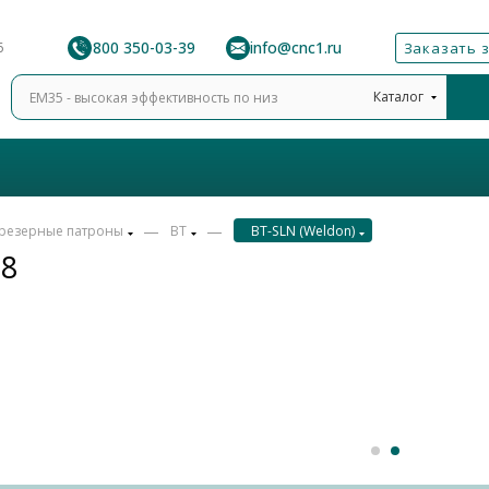
8 800 350-03-39
info@cnc1.ru
6
Заказать 
Каталог
—
—
резерные патроны
BT
BT-SLN (Weldon)
18