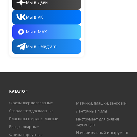
Мы в Дзен
Мы в VK
Мы в MAX
Мы в Telegram
КАТАЛОГ
Фрезы твердосплавные
Метчики, плашки, зенковки
Сверла твердосплавные
Ленточные пилы
Пластины твердосплавные
Инструмент для снятия
заусенцев
Резцы токарные
Измерительный инструмент
Фрезы корпусные