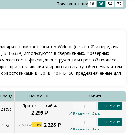
Показавать по:
18
36
54
72
индрическим хвостовиком Weldon (с лыской) и передачи
 JIS B 6339) используются в сверлильных, фрезерных
ся жесткость фиксации инструмента и простой процесс
орые при затягивании упираются в лыску, обеспечивая тем
с хвостовиками BT30, BT40 и BT50, предназначенные для
Бренд
Цена с НДС
Купить
В КОРЗИНУ
Zegyo
2 299
₽
В наличии
: 2 шт.
В КОРЗИНУ
2 228
₽
2 503
₽
Zegyo
-
11
%
В наличии
: 4 шт.