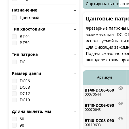
Сортировать по:
арт
Назначение
Цанговый
Цанговые патро
Фрезерные патроны B
Тип хвостовика
зажимных цанг DC. О
BT40
используемой цанги в 
BT50
Для фиксации зажимн
Подача смазочно-охл
Тип патрона
шпинделе станка про
DC
Размер цанги
Артикул
DC06
DC08
BT40-DC06-060
DC12
00070644
DC10
BT40-DC06-090
00070643
Длина вылета, мм
60
BT40-DC08-090
90
00119693