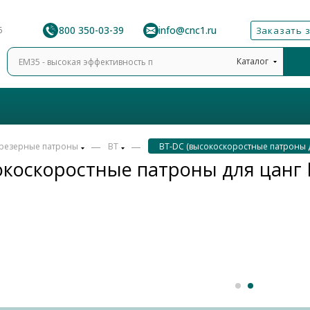
8 800 350-03-39
info@cnc1.ru
6
Заказать 
Каталог
—
—
резерные патроны
BT
BT-DC (высокоскоростные патроны д
коскоростные патроны для цанг 