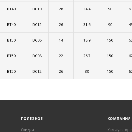
BT40
DC10
28
34.4
90
6
BT40
DC12
26
31.6
90
4
BT50
DC06
14
18.9
150
6
BT50
DC08
22
26.7
150
6
BT50
DC12
26
30
150
6
ПОЛЕЗНОЕ
КОМПАНИЯ
Скидки
Калькулятор