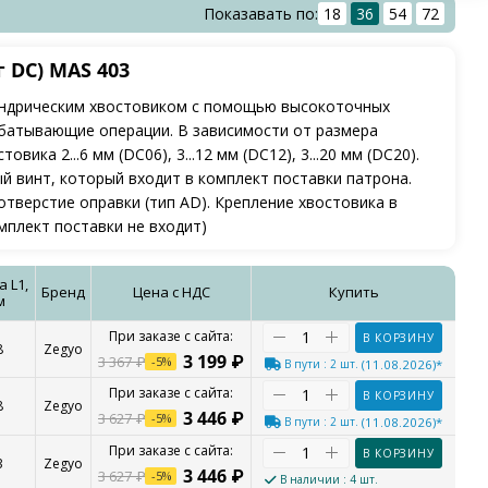
Показавать по:
18
36
54
72
 DC) MAS 403
индрическим хвостовиком с помощью высокоточных
батывающие операции. В зависимости от размера
ка 2...6 мм (DC06), 3...12 мм (DC12), 3...20 мм (DC20).
й винт, который входит в комплект поставки патрона.
верстие оправки (тип AD). Крепление хвостовика в
мплект поставки не входит)
 L1,
Бренд
Цена с НДС
Купить
м
В КОРЗИНУ
8
Zegyo
3 199
₽
3 367
₽
-
5
%
В пути
: 2 шт.
(11.08.2026)*
В КОРЗИНУ
8
Zegyo
3 446
₽
3 627
₽
-
5
%
В пути
: 2 шт.
(11.08.2026)*
В КОРЗИНУ
3
Zegyo
3 446
₽
3 627
₽
-
5
%
В наличии
: 4 шт.