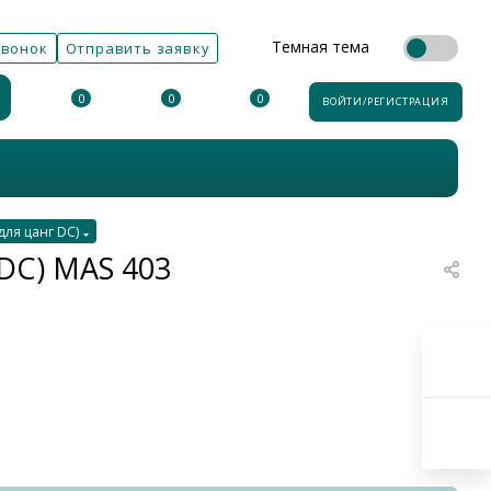
Темная тема
звонок
Отправить заявку
0
0
0
ВОЙТИ/РЕГИСТРАЦИЯ
ля цанг DC)
DC) MAS 403