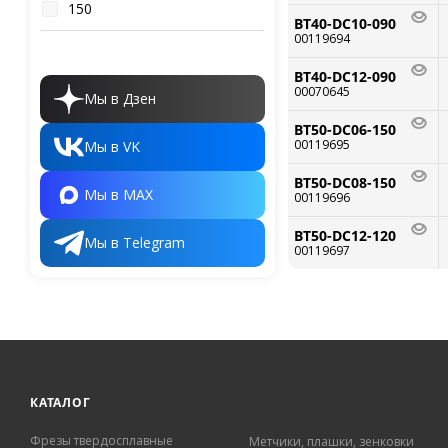
150
BT40-DC10-090
00119694
BT40-DC12-090
00070645
Мы в Дзен
BT50-DC06-150
00119695
Мы в VK
BT50-DC08-150
Мы в MAX
00119696
BT50-DC12-120
Мы в Telegram
00119697
КАТАЛОГ
Фрезы твердосплавные
Метчики, плашки, зенковки