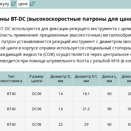
икулу
цене
ны BT-DC (высокоскоростные патроны для цанг
T-DC используются для фиксации режущего инструмента с цил
бласть применения: прецизионные (высокоточные) металлообра
патрон устанавливается режущий инструмент с диаметром хвостови
ой цанги в корпусе оправки используется специальный стопорны
аждающей жидкости (СОЖ) осуществляется через центральное от
изводится при помощи штревельного болта с резьбой M16 (в ко
Тип
Размер
Диаметр D,
Диаметр D1,
Длина L,
Длина
хвостовика
цанги
мм
мм
мм
м
BT40
DC06
14
18.1
60
2
BT40
DC06
14
21.2
90
5
BT40
DC08
22
29
90
6