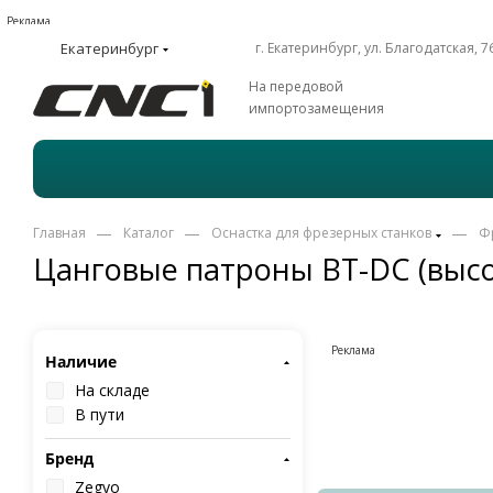
Реклама
Екатеринбург
г. Екатеринбург, ул. Благодатская, 7
На передовой
импортозамещения
—
—
—
Главная
Каталог
Оснастка для фрезерных станков
Ф
Цанговые патроны BT-DC (высо
Реклама
Наличие
На складе
В пути
Бренд
Zegyo