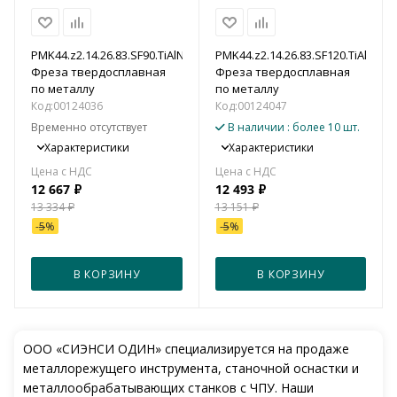
PMK44.z2.14.26.83.SF90.TiAlN
PMK44.z2.14.26.83.SF120.TiAlN
Фреза твердосплавная
Фреза твердосплавная
по металлу
по металлу
Код:
00124036
Код:
00124047
Временно отсутствует
В наличии
: более 10 шт.
Характеристики
Характеристики
12 667
₽
12 493
₽
13 334
₽
13 151
₽
-
5
%
-
5
%
В КОРЗИНУ
В КОРЗИНУ
ООО «СИЭНСИ ОДИН» специализируется на продаже
металлорежущего инструмента, станочной оснастки и
металлообрабатывающих станков с ЧПУ. Наши