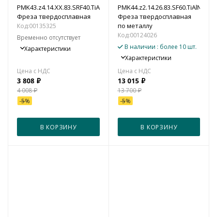
PMK43.z4.14.XX.83.SRF40.TiAlN
PMK44.z2.14.26.83.SF60.TiAlN
Фреза твердосплавная
Фреза твердосплавная
по металлу
Код:
00135325
Код:
00124026
Временно отсутствует
В наличии
: более 10 шт.
Характеристики
Характеристики
3 808
₽
13 015
₽
4 008
₽
13 700
₽
-
5
%
-
5
%
В КОРЗИНУ
В КОРЗИНУ