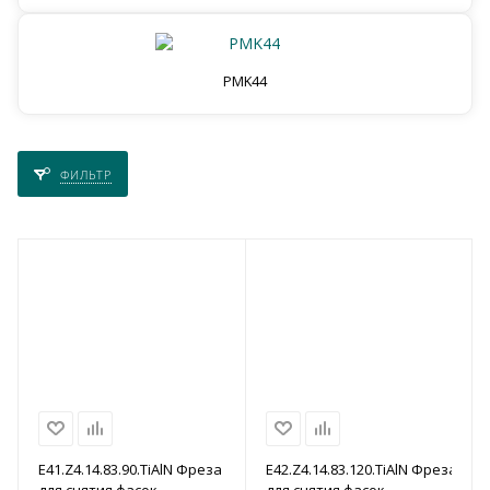
PMK44
ФИЛЬТР
E41.Z4.14.83.90.TiAlN Фреза
E42.Z4.14.83.120.TiAlN Фреза
для снятия фасок
для снятия фасок