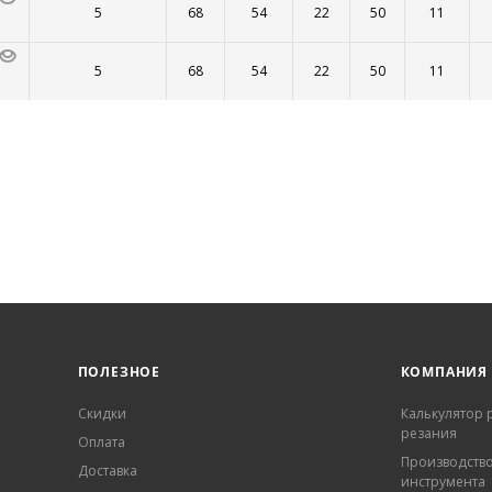
5
68
54
22
50
11
5
68
54
22
50
11
ПОЛЕЗНОЕ
КОМПАНИЯ
Скидки
Калькулятор
резания
Оплата
Производств
Доставка
инструмента