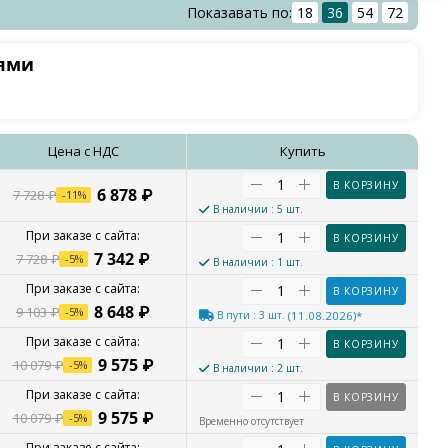
Показавать по:
18
36
54
72
иями
Цена с НДС
Купить
В КОРЗИНУ
6 878
₽
7 728
₽
-
11
%
В наличии
: 5 шт.
В КОРЗИНУ
7 342
₽
7 728
₽
-
5
%
В наличии
: 1 шт.
В КОРЗИНУ
8 648
₽
9 103
₽
-
5
%
В пути
: 3 шт.
(11.08.2026)*
В КОРЗИНУ
9 575
₽
10 079
₽
-
5
%
В наличии
: 2 шт.
В КОРЗИНУ
9 575
₽
10 079
₽
-
5
%
Временно отсутствует