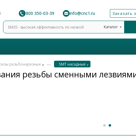
8 800 350-03-39
info@cnc1.ru
6
Заказать 
Каталог
—
резы резьбонарезные
SMT насадные
зания резьбы сменными лезвиям