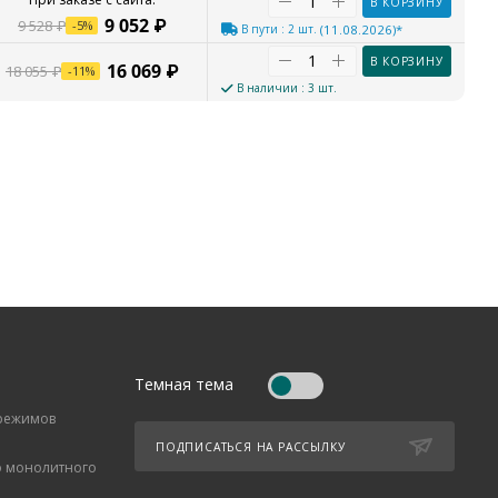
В КОРЗИНУ
9 052
₽
9 528
₽
-
5
%
В пути
: 2 шт.
(11.08.2026)*
В КОРЗИНУ
16 069
₽
18 055
₽
-
11
%
В наличии
: 3 шт.
Темная тема
 режимов
ПОДПИСАТЬСЯ НА РАССЫЛКУ
о монолитного