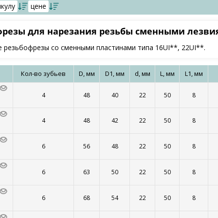
икулу
цене
фрезы для нарезания резьбы сменными лезв
 резьбофрезы со сменными пластинами типа 16UI**, 22UI**.
Кол-во зубьев
D, мм
D1, мм
d, мм
L, мм
L1, мм
4
48
40
22
50
8
4
48
42
22
50
8
6
56
48
22
50
8
6
63
50
22
50
8
6
68
54
22
50
8