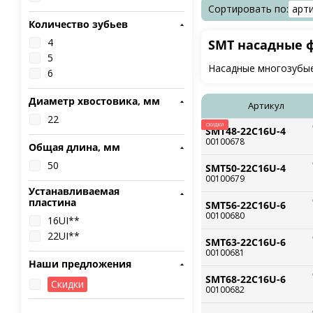
Сортировать по:
арт
Количество зубьев
4
SMT насадные 
5
Насадные многозубые
6
Диаметр хвостовика, мм
Артикул
22
СКИДКИ
SMT48-22C16U-4
00100678
Общая длина, мм
50
SMT50-22C16U-4
00100679
Устанавливаемая
пластина
SMT56-22C16U-6
00100680
16UI**
22UI**
SMT63-22C16U-6
00100681
Наши предложения
SMT68-22C16U-6
Скидки
00100682