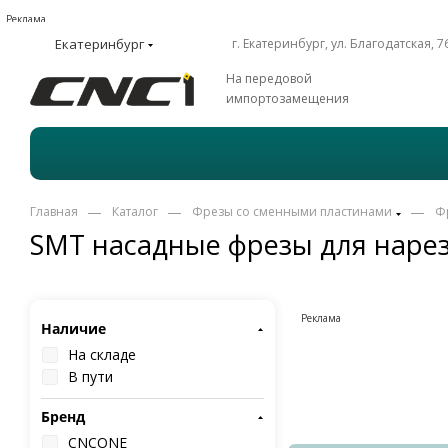
Реклама
Екатеринбург
г. Екатеринбург, ул. Благодатская, 7
На передовой
импортозамещения
—
—
—
Главная
Каталог
Фрезы со сменными пластинами
Ф
SMT насадные фрезы для наре
Реклама
Наличие
На складе
В пути
Бренд
CNCONE