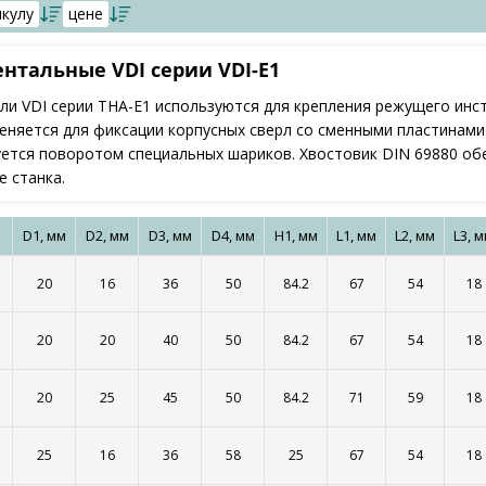
икулу
цене
нтальные VDI серии VDI-E1
ли VDI серии THA-E1 используются для крепления режущего инс
еняется для фиксации корпусных сверл со сменными пластинами
уется поворотом специальных шариков. Хвостовик DIN 69880 о
 станка.
D1, мм
D2, мм
D3, мм
D4, мм
H1, мм
L1, мм
L2, мм
L3, 
20
16
36
50
84.2
67
54
18
20
20
40
50
84.2
67
54
18
20
25
45
50
84.2
71
59
18
25
16
36
58
25
67
54
18