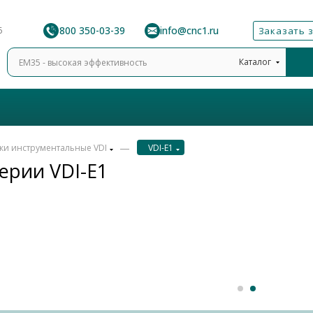
8 800 350-03-39
info@cnc1.ru
6
Заказать 
Каталог
—
ки инструментальные VDI
VDI-E1
ерии VDI-E1