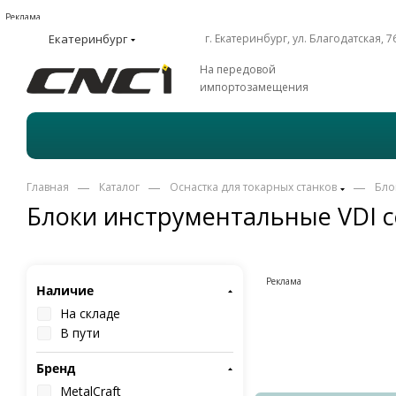
Реклама
Екатеринбург
г. Екатеринбург, ул. Благодатская, 7
На передовой
импортозамещения
—
—
—
Главная
Каталог
Оснастка для токарных станков
Бло
Блоки инструментальные VDI с
Реклама
Наличие
На складе
В пути
Бренд
MetalCraft