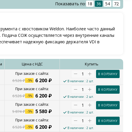
Показавать по:
18
36
54
72
трумента с хвостовиком Weldon. Наиболее часто данный
. Подача СОЖ осуществляется через внутренние каналы
беспечивает надежную фиксацию держателя VDI в
мм
Цена с НДС
Купить
В КОРЗИНУ
6 200
₽
6 526
₽
-
5
%
В наличии
: 2 шт.
В КОРЗИНУ
6 200
₽
6 526
₽
-
5
%
В наличии
: 2 шт.
В КОРЗИНУ
5 580
₽
5 874
₽
-
5
%
В наличии
: 2 шт.
В КОРЗИНУ
6 200
₽
6 526
₽
-
5
%
В наличии
: 2 шт.