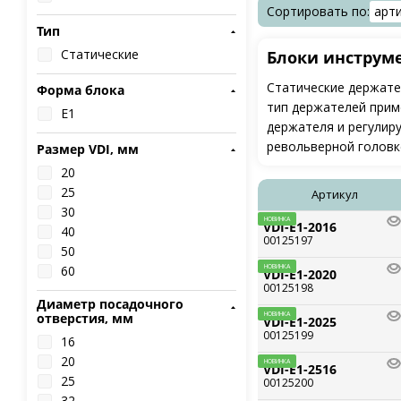
Сортировать по:
арт
Тип
Статические
Блоки инструме
Статические держате
Форма блока
тип держателей прим
E1
держателя и регулир
револьверной головке
Размер VDI, мм
20
25
Артикул
30
НОВИНКА
VDI-E1-2016
40
00125197
50
60
НОВИНКА
VDI-E1-2020
00125198
Диаметр посадочного
отверстия, мм
НОВИНКА
VDI-E1-2025
00125199
16
20
НОВИНКА
VDI-E1-2516
25
00125200
32