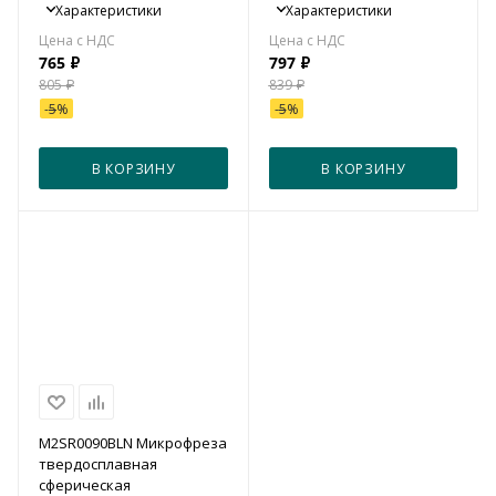
Характеристики
Характеристики
765
₽
797
₽
805
₽
839
₽
-
5
%
-
5
%
В КОРЗИНУ
В КОРЗИНУ
M2SR0090BLN Микрофреза
твердосплавная
сферическая