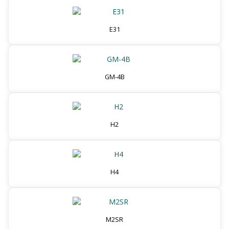
E31
GM-4B
H2
H4
M2SR