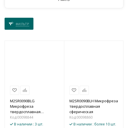
ФИЛЬТР
M2SR0090BLG
M2SR0090BLH Микрофреза
Микрофреза
твердосплавная
твердосплавная
сферическая
сферическая
Код:
00098844
Код:
00098860
В наличии
: 3 шт.
В наличии
: более 10 шт.