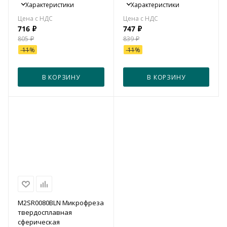
Характеристики
Характеристики
716
₽
747
₽
805
₽
839
₽
-
11
%
-
11
%
В КОРЗИНУ
В КОРЗИНУ
M2SR0080BLN Микрофреза
твердосплавная
сферическая