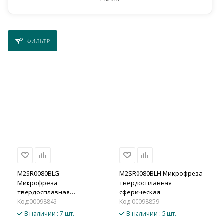
ФИЛЬТР
M2SR0080BLG
M2SR0080BLH Микрофреза
Микрофреза
твердосплавная
твердосплавная
сферическая
сферическая
Код:
00098843
Код:
00098859
В наличии
: 7 шт.
В наличии
: 5 шт.