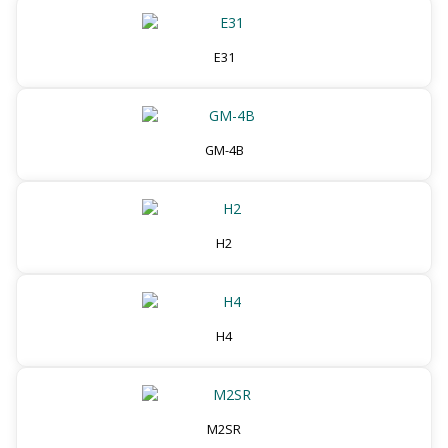
E31
GM-4B
H2
H4
M2SR