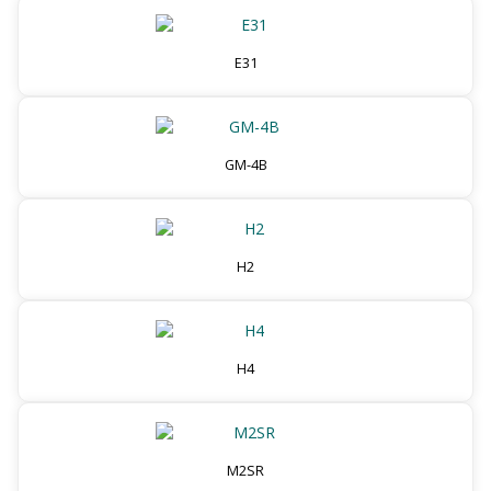
E31
GM-4B
H2
H4
M2SR