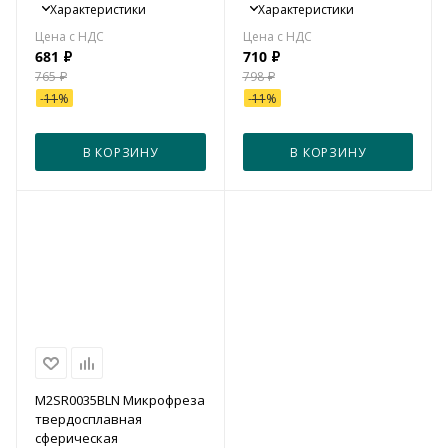
Характеристики
Характеристики
681
₽
710
₽
765
₽
798
₽
-
11
%
-
11
%
В КОРЗИНУ
В КОРЗИНУ
M2SR0035BLN Микрофреза
твердосплавная
сферическая