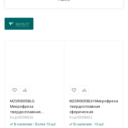
ФИЛЬТР
M2SR0035BLG
M2SR0035BLH Микрофреза
Микрофреза
твердосплавная
твердосплавная
сферическая
сферическая
Код:
00098836
Код:
00098852
В наличии
: более 10 шт.
В наличии
: 10 шт.