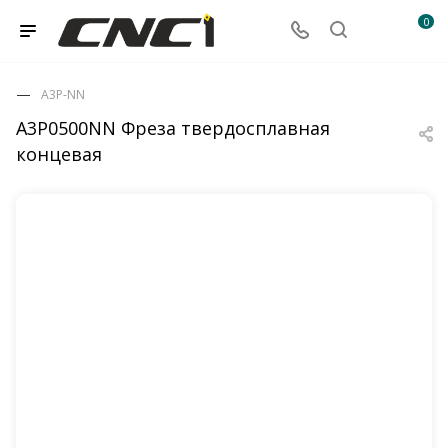
0
A3P-NN
A3P0500NN Фреза твердосплавная
концевая