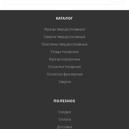
КАТАЛОГ
Фрезы твердосплавные
Сверла твердосплавные
Пластины твердосплавные
Резцы токарные
Фрезы корпусные
Оснастка токарная
Оснастка фрезерная
Сверла
ПОЛЕЗНОЕ
Скидки
Оплата
Доставка