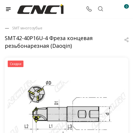
0
SMT многозубые
SMT42-40P16U-4 Фреза концевая
резьбонарезная (Daoqin)
Скидки