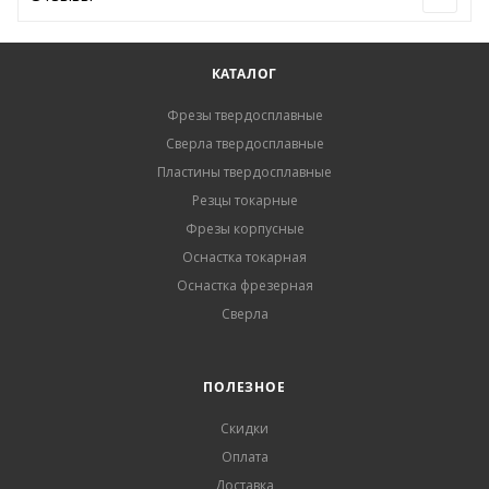
КАТАЛОГ
Фрезы твердосплавные
Сверла твердосплавные
Пластины твердосплавные
Резцы токарные
Фрезы корпусные
Оснастка токарная
Оснастка фрезерная
Сверла
ПОЛЕЗНОЕ
Скидки
Оплата
Доставка