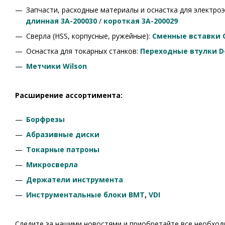
Запчасти, расходные материалы и оснастка для электро
длинная 3A-200030
/
короткая 3A-200029
Сверла (HSS, корпусные, ружейные):
Сменные вставки 
Оснастка для токарных станков:
Переходные втулки D
Метчики Wilson
Расширение ассортимента:
Борфрезы
Абразивные диски
Токарные патроны
Микросверла
Держатели инструмента
Инструментальные блоки BMT
,
VDI
Следите за нашими новостями и приобретайте все необход