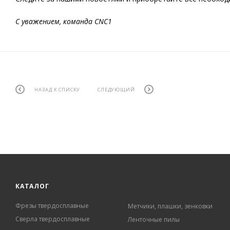
С уважением, команда CNC1
НАЗАД К СПИСКУ
СЛЕДУЮЩИЙ
КАТАЛОГ
Фрезы твердосплавные
Метчики, плашки, зенковки
Сверла твердосплавные
Ленточные пилы