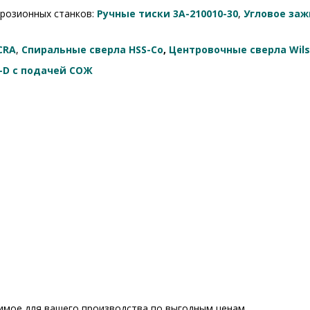
эрозионных станков:
Ручные тиски 3A-210010-30
,
Угловое заж
CRA
,
Спиральные сверла HSS-Co
,
Центровочные сверла Wil
-D с подачей СОЖ
имое для вашего производства по выгодным ценам.