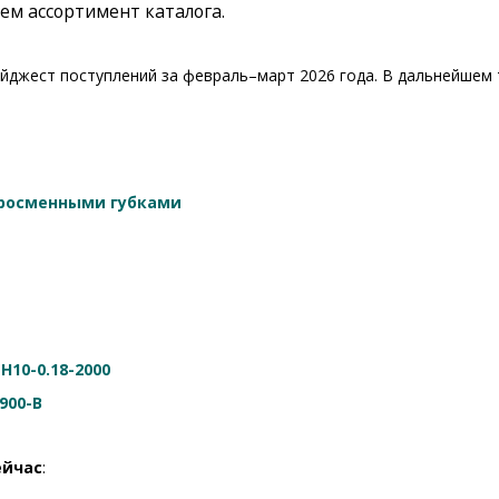
ем ассортимент каталога.
айджест поступлений за февраль–март 2026 года. В дальнейше
тросменными губками
,
H10-0.18-2000
900-B
ейчас
: