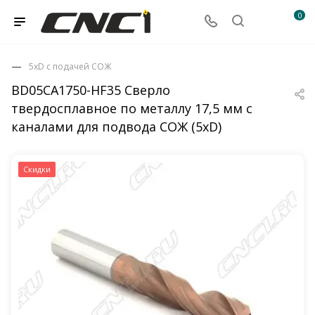
0
5xD с подачей СОЖ
BD05CA1750-HF35 Сверло
твердосплавное по металлу 17,5 мм с
каналами для подвода СОЖ (5xD)
Скидки