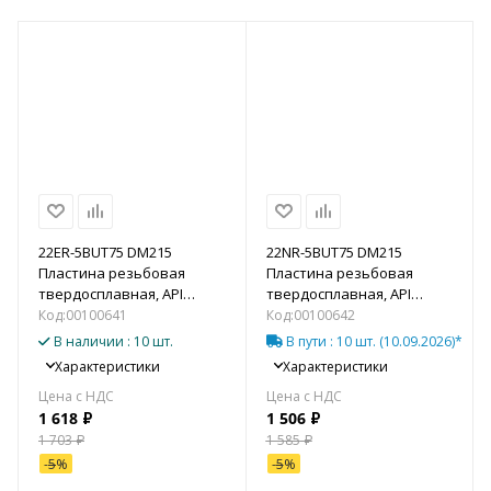
22ER-5BUT75 DM215
22NR-5BUT75 DM215
Пластина резьбовая
Пластина резьбовая
твердосплавная, API
твердосплавная, API
Buttress 5B
Buttress 5B
Код:
00100641
Код:
00100642
В наличии
: 10 шт.
В пути
: 10 шт.
(10.09.2026)*
Характеристики
Характеристики
1 618
₽
1 506
₽
1 703
₽
1 585
₽
-
5
%
-
5
%