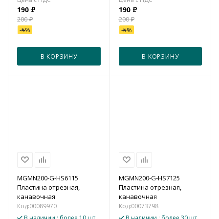
190
₽
190
₽
200
₽
200
₽
-
5
%
-
5
%
В КОРЗИНУ
В КОРЗИНУ
MGMN200-G-HS6115
MGMN200-G-HS7125
Пластина отрезная,
Пластина отрезная,
канавочная
канавочная
Код:
00089970
Код:
00073798
В наличии
: более 10 шт.
В наличии
: более 30 шт.