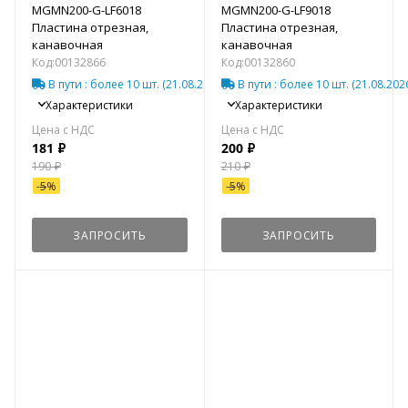
MGMN200-G-LF6018
MGMN200-G-LF9018
Пластина отрезная,
Пластина отрезная,
канавочная
канавочная
Код:
00132866
Код:
00132860
В пути
: более 10 шт.
(21.08.2026)*
В пути
: более 10 шт.
(21.08.202
Характеристики
Характеристики
181
₽
200
₽
190
₽
210
₽
-
5
%
-
5
%
ЗАПРОСИТЬ
ЗАПРОСИТЬ