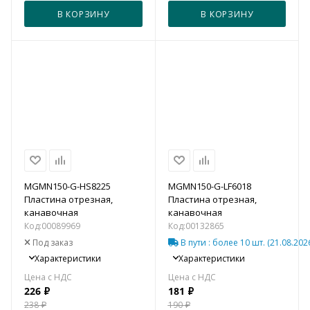
В КОРЗИНУ
В КОРЗИНУ
MGMN150-G-HS8225
MGMN150-G-LF6018
Пластина отрезная,
Пластина отрезная,
канавочная
канавочная
Код:
00089969
Код:
00132865
Под заказ
В пути
: более 10 шт.
(21.08.202
Характеристики
Характеристики
226
₽
181
₽
238
₽
190
₽