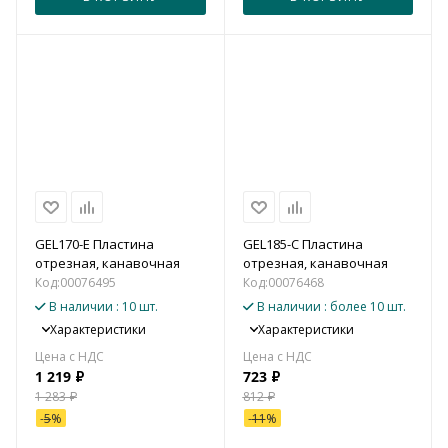
GEL170-E Пластина
GEL185-C Пластина
отрезная, канавочная
отрезная, канавочная
Код:
00076495
Код:
00076468
В наличии
: 10 шт.
В наличии
: более 10 шт.
Характеристики
Характеристики
1 219
₽
723
₽
1 283
₽
812
₽
-
5
%
-
11
%