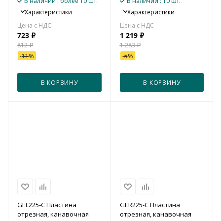
В наличии
: более 10 шт.
В наличии
: 10 шт.
Характеристики
Характеристики
723
₽
1 219
₽
812
₽
1 283
₽
-
11
%
-
5
%
В КОРЗИНУ
В КОРЗИНУ
GEL225-C Пластина
GER225-C Пластина
отрезная, канавочная
отрезная, канавочная