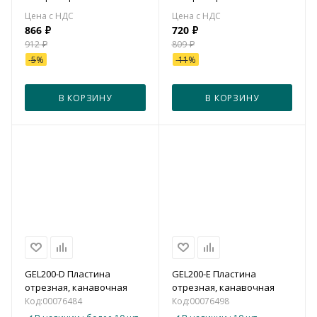
866
₽
720
₽
912
₽
809
₽
-
5
%
-
11
%
В КОРЗИНУ
В КОРЗИНУ
GEL200-D Пластина
GEL200-E Пластина
отрезная, канавочная
отрезная, канавочная
Код:
00076484
Код:
00076498