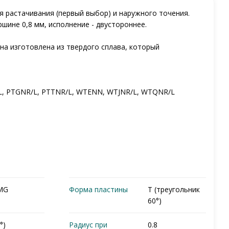
 растачивания (первый выбор) и наружного точения.
ршине 0,8 мм, исполнение - двустороннее.
на изготовлена из твердого сплава, который
L, PTGNR/L, PTTNR/L, WTENN, WTJNR/L, WTQNR/L
MG
Форма пластины
T (треугольник
60°)
°)
Радиус при
0.8