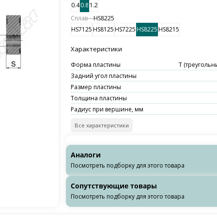
0.4
0.8
1.2
Сплав
—
HS8225
HS7125
HS8125
HS7225
HS8225
HS8215
Характеристики
Форма пластины
T (треугольни
Задний угол пластины
Размер пластины
Толщина пластины
Радиус при вершине, мм
Все характеристики
Аналоги
Посмотреть подборку для этого товара
Сопутствующие товары
Посмотреть подборку для этого товара