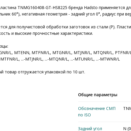
ластина TNMG160408-GT-HS8225 бренда Hadsto применяется для
ьник 60°), негативная геометрия - задний угол 0°, радиус при ве
тся для получистовой обработки заготовок из стали (P). Пласти
ость и высокие прочностные характеристики.
зцы:
TGNR/L, MTENN, MTFNR/L, MTGNR/L, MTJNR/L, MTQNR/L, PTFNR/
..-MTFNR/L, ...-MTJNR/L, ...-MTQNR/L, ...-MTUNR/L, ...-MTWNR/L
ый товар отгружается упаковкой по 10 шт.
Общие параметры
Обозначение СМП
TN
по ISO
Задний угол
N (0