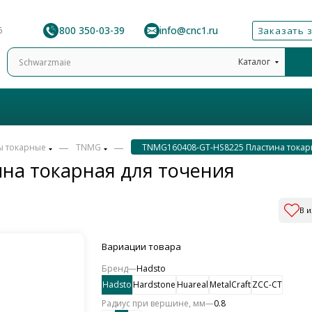
8 800 350-03-39
info@cnc1.ru
6
Заказать 
Каталог
—
—
ы токарные
TNMG
TNMG160408-GT-HS8225 Пластина токар
на токарная для точения
В 
Вариации товара
Бренд
—
Hadsto
Hadsto
Hardstone
Huareal
MetalCraft
ZCC-CT
Радиус при вершине, мм
—
0.8