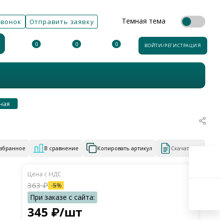
Темная тема
звонок
Отправить заявку
0
0
0
ВОЙТИ/РЕГИСТРАЦИЯ
ная
избранное
В сравнение
Копировать артикул
Скачать КП
363
₽
-
5
%
345
₽
/шт