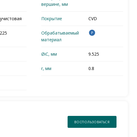
вершине, мм
учистовая
Покрытие
CVD
225
Обрабатываемый
P
материал
ØiC, мм
9.525
r, мм
0.8
ВОСПОЛЬЗОВАТЬСЯ