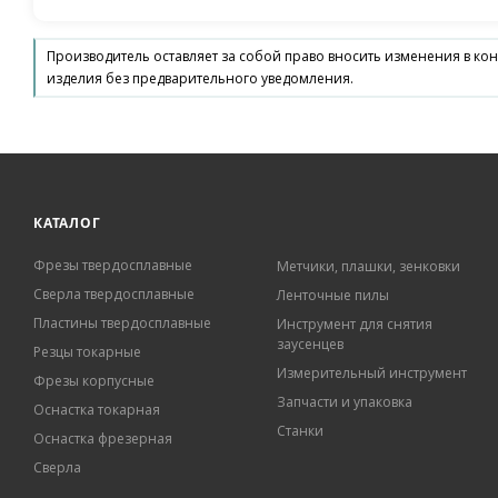
Производитель оставляет за собой право вносить изменения в ко
изделия без предварительного уведомления.
КАТАЛОГ
Фрезы твердосплавные
Метчики, плашки, зенковки
Сверла твердосплавные
Ленточные пилы
Пластины твердосплавные
Инструмент для снятия
заусенцев
Резцы токарные
Измерительный инструмент
Фрезы корпусные
Запчасти и упаковка
Оснастка токарная
Станки
Оснастка фрезерная
Сверла