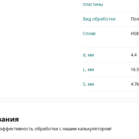
пластины
Вид обработки
Пол
Сплав
HS8
d, мм
4.4
L, мм
16.5
S, мм
4.76
зания
 эффективность обработки с нашим калькулятором!