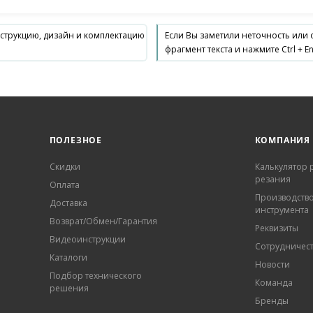
нструкцию, дизайн и комплектацию
Если Вы заметили неточность или
фрагмент текста и нажмите Ctrl + En
ПОЛЕЗНОЕ
КОМПАНИЯ
Скидки
Калькулятор
резания
Оплата
Производств
Доставка
инструмента
Возврат/Обмен/Гарантия
Реквизиты
Видеоинструкции
Сотрудничес
Каталоги
Новости
Подбор технического
Команда
решения
Бренды