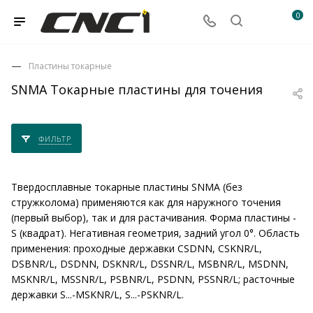
0
Пластины токарные
SNMA Токарные пластины для точения
ФИЛЬТР
Твердосплавные токарные пластины SNMA (без
стружколома) применяются как для наружного точения
(первый выбор), так и для растачивания. Форма пластины -
S (квадрат). Негативная геометрия, задний угол 0°. Область
применения: проходные державки CSDNN, CSKNR/L,
DSBNR/L, DSDNN, DSKNR/L, DSSNR/L, MSBNR/L, MSDNN,
MSKNR/L, MSSNR/L, PSBNR/L, PSDNN, PSSNR/L; расточные
державки S...-MSKNR/L, S...-PSKNR/L.