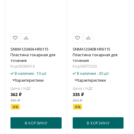
SNMA120404-HR6115
SNMA120408 HR6115
Пластина токарная для
Пластина токарная для
точения
точения
Код:
00089318
Код:
00075326
В наличии
: 10 шт.
В наличии
: 30 шт.
Характеристики
Характеристики
362
₽
335
₽
381
₽
353
₽
-
5
%
-
5
%
В КОРЗИНУ
В КОРЗИНУ