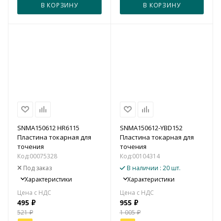
В КОРЗИНУ
В КОРЗИНУ
SNMA150612 HR6115
SNMA150612-YBD152
Пластина токарная для
Пластина токарная для
точения
точения
Код:
00075328
Код:
00104314
Под заказ
В наличии
: 20 шт.
Характеристики
Характеристики
495
₽
955
₽
521
₽
1 005
₽