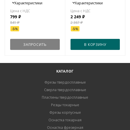
Характеристики
Характеристики
799
₽
2 249
₽
841
₽
2 367
₽
-
5
%
-
5
%
ЗАПРОСИТЬ
В КОРЗИНУ
КАТАЛОГ
Фрезы твердосплавные
Сверла твердосплавные
Пластины твердосплавные
Резцы токарные
Фрезы корпусные
Оснастка токарная
Оснастка фрезерная