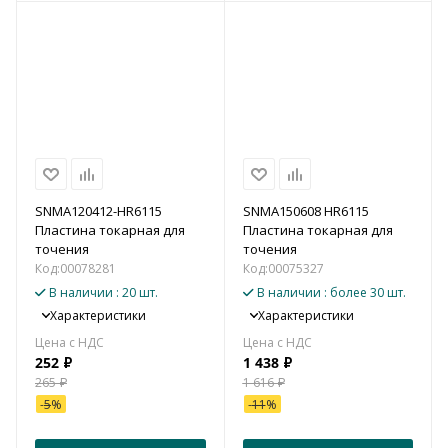
SNMA120412-HR6115
SNMA150608 HR6115
Пластина токарная для
Пластина токарная для
точения
точения
Код:
00078281
Код:
00075327
В наличии
: 20 шт.
В наличии
: более 30 шт.
Характеристики
Характеристики
252
₽
1 438
₽
265
₽
1 616
₽
-
5
%
-
11
%