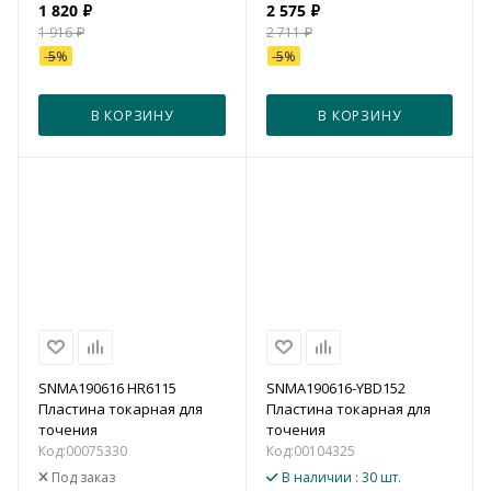
1 820
₽
2 575
₽
1 916
₽
2 711
₽
-
5
%
-
5
%
В КОРЗИНУ
В КОРЗИНУ
SNMA190616 HR6115
SNMA190616-YBD152
Пластина токарная для
Пластина токарная для
точения
точения
Код:
00075330
Код:
00104325
Под заказ
В наличии
: 30 шт.