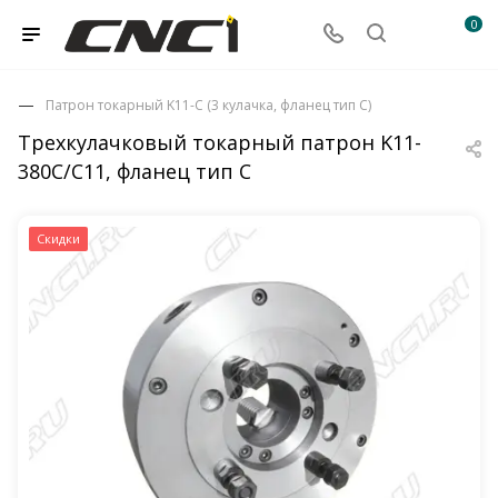
0
Патрон токарный K11-C (3 кулачка, фланец тип C)
Трехкулачковый токарный патрон K11-
380C/C11, фланец тип C
Скидки