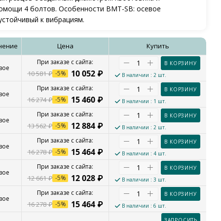
омощи 4 болтов. Особенности BMT-SB: осевое
устойчивый к вибрациям.
нение
Цена
Купить
В КОРЗИНУ
вое
10 052
₽
10 581
₽
-
5
%
В наличии
: 2 шт.
В КОРЗИНУ
вое
15 460
₽
16 274
₽
-
5
%
В наличии
: 1 шт.
В КОРЗИНУ
вое
12 884
₽
13 562
₽
-
5
%
В наличии
: 2 шт.
В КОРЗИНУ
вое
15 464
₽
16 278
₽
-
5
%
В наличии
: 4 шт.
В КОРЗИНУ
вое
12 028
₽
12 661
₽
-
5
%
В наличии
: 3 шт.
В КОРЗИНУ
вое
15 464
₽
16 278
₽
-
5
%
В наличии
: 6 шт.
ЗАПРОСИТЬ