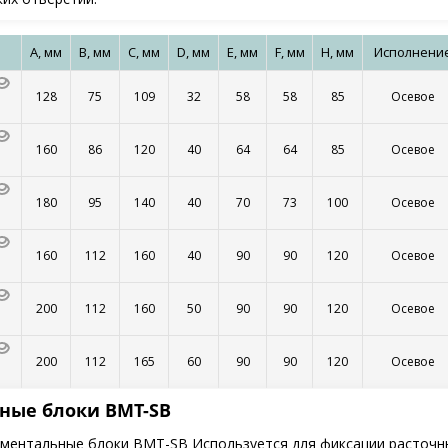
A, мм
B, мм
C, мм
D, мм
E, мм
F, мм
H, мм
Исполнени
128
75
109
32
58
58
85
Осевое
160
86
120
40
64
64
85
Осевое
180
95
140
40
70
73
100
Осевое
160
112
160
40
90
90
120
Осевое
200
112
160
50
90
90
120
Осевое
200
112
165
60
90
90
120
Осевое
ные блоки BMT-SB
ментальные блоки BMT-SB Используется для фиксации расточны