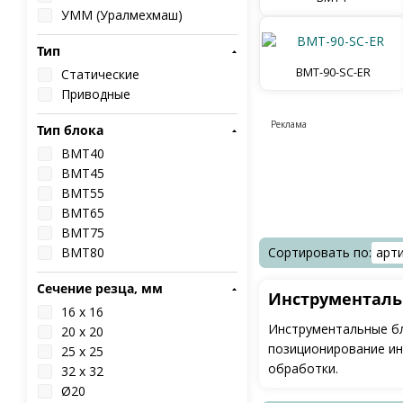
УММ (Уралмехмаш)
Тип
BMT-90-SC-ER
Статические
Приводные
Тип блока
BMT40
BMT45
BMT55
BMT65
BMT75
BMT80
Сортировать по:
арт
Сечение резца, мм
Инструменталь
16 x 16
Инструментальные бл
20 x 20
позиционирование ин
25 x 25
обработки.
32 x 32
Ø20