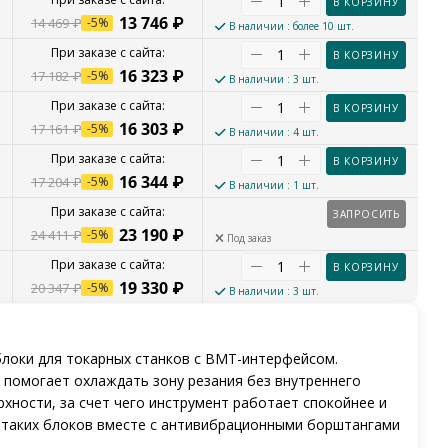
В КОРЗИНУ
13 746
₽
14 469
₽
-
5
%
В наличии
: более 10 шт.
В КОРЗИНУ
16 323
₽
17 182
₽
-
5
%
В наличии
: 3 шт.
В КОРЗИНУ
16 303
₽
17 161
₽
-
5
%
В наличии
: 4 шт.
В КОРЗИНУ
16 344
₽
17 204
₽
-
5
%
В наличии
: 1 шт.
ЗАПРОСИТЬ
23 190
₽
24 411
₽
-
5
%
Под заказ
В КОРЗИНУ
19 330
₽
20 347
₽
-
5
%
В наличии
: 3 шт.
локи для токарных станков с BMT-интерфейсом.
 помогает охлаждать зону резания без внутреннего
хности, за счет чего инструмент работает спокойнее и
 таких блоков вместе с антивибрационными борштангами