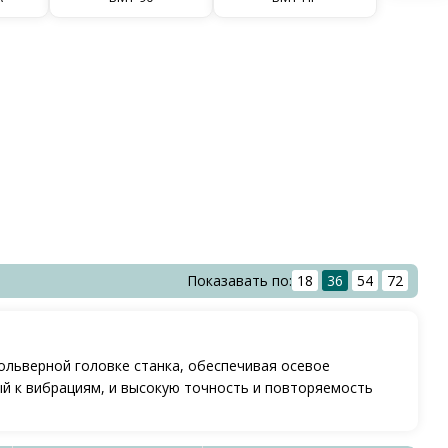
Показавать по:
18
36
54
72
ольверной головке станка, обеспечивая осевое
й к вибрациям, и высокую точность и повторяемость