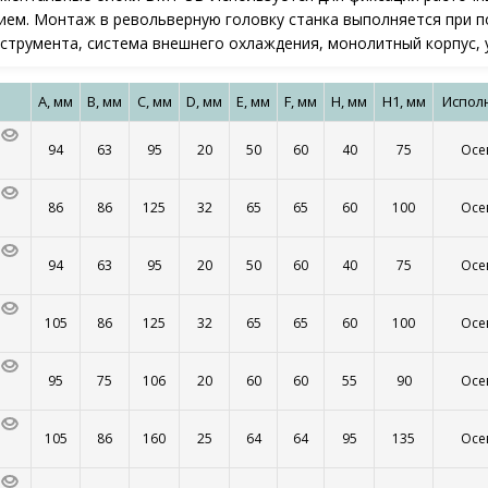
ем. Монтаж в револьверную головку станка выполняется при п
струмента, система внешнего охлаждения, монолитный корпус, 
A, мм
B, мм
C, мм
D, мм
E, мм
F, мм
H, мм
H1, мм
Испол
94
63
95
20
50
60
40
75
Осе
86
86
125
32
65
65
60
100
Осе
94
63
95
20
50
60
40
75
Осе
105
86
125
32
65
65
60
100
Осе
95
75
106
20
60
60
55
90
Осе
105
86
160
25
64
64
95
135
Осе