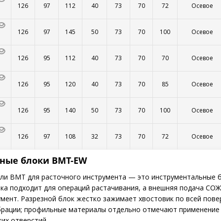
126
97
112
40
73
70
72
Осевое
126
97
145
50
73
70
100
Осевое
126
95
112
40
73
70
70
Осевое
126
95
120
40
73
70
85
Осевое
126
95
140
50
73
70
100
Осевое
126
97
108
32
73
70
72
Осевое
ные блоки BMT-EW
ли BMT для расточного инструмента — это инструментальные б
ка подходит для операций растачивания, а внешняя подача СОЖ
мент. Разрезной блок жестко зажимает хвостовик по всей повер
брации; профильные материалы отдельно отмечают применение
их отверстий.