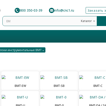
8 800 350-03-39
info@cnc1.ru
6
Заказать 
Каталог
локи инструментальные BMT
BMT-EW
BMT-SB
BMT-C
BMT-U
BMT-0
BMT-DA / S