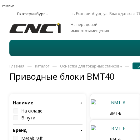
Реклама
Екатеринбург
г. Екатеринбург, ул. Благодатская, 7
На передовой
импортозамещения
—
—
—
Главная
Каталог
Оснастка для токарных станков
Б
Приводные блоки BMT40
Наличие
На складе
BMT-B
В пути
Бренд
MetalCraft
BMT-F