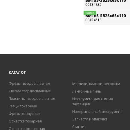
BMT55-SB25x65x110
00134835
НОВИНКА
BMT65-SB25x65x110
00124513
КАТАЛОГ
Фрезы твердосплавные
Метчики, плашки, зенковки
Сверла твердосплавные
Ленточные пилы
Пластины твердосплавные
Инструмент для снятия
заусенцев
Резцы токарные
Измерительный инструмент
Фрезы корпусные
Запчасти и упаковка
Оснастка токарная
Станки
Оснастка фрезерная