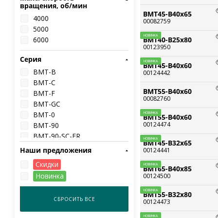
вращения, об/мин
BMT45-B40x65
4000
00082759
5000
НОВИНКА
6000
BMT40-B25x80
00123950
Серия
НОВИНКА
BMT45-B40x60
BMT-B
00124442
BMT-C
BMT55-B40x60
BMT-F
00082760
BMT-GC
BMT-0
НОВИНКА
BMT55-B40x60
00124474
BMT-90
BMT-90-SC-ER
НОВИНКА
BMT45-B32x65
BMT-U
Наши предложения
00124441
BMT-C-FX
Скидки
НОВИНКА
BMT-HF
BMT65-B40x85
Новинка
00124500
BMT-SA
BMT-SB
НОВИНКА
BMT55-B32x80
BMT-EW
СБРОСИТЬ ВСЕ
00124473
BMT-SC
НОВИНКА