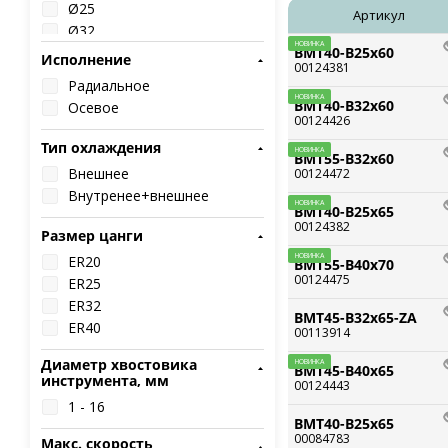
Ø25
Артикул
Ø32
НОВИНКА
Ø40
BMT40-B25x60
Исполнение
00124381
Ø50
Радиальное
НОВИНКА
BMT40-B32x60
Осевое
00124426
Тип охлаждения
НОВИНКА
BMT55-B32x60
Внешнее
00124472
Внутренее+внешнее
НОВИНКА
BMT40-B25x65
00124382
Размер цанги
НОВИНКА
ER20
BMT55-B40x70
00124475
ER25
ER32
BMT45-B32x65-ZA
ER40
00113914
Диаметр хвостовика
НОВИНКА
BMT45-B40x65
инструмента, мм
00124443
1 - 16
BMT40-B25x65
00084783
Макс. скорость