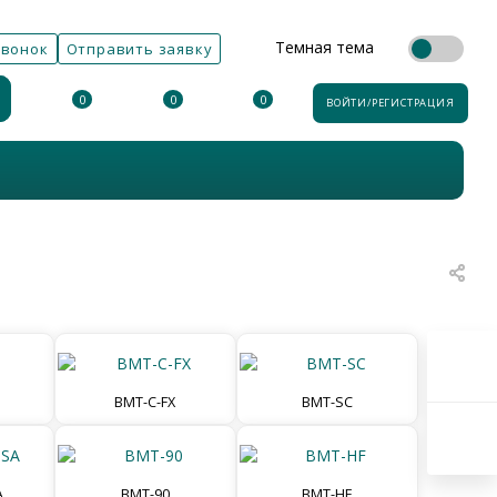
Темная тема
звонок
Отправить заявку
0
0
0
ВОЙТИ/РЕГИСТРАЦИЯ
BMT-C-FX
BMT-SC
A
BMT-90
BMT-HF