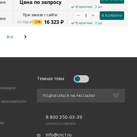
Цена по запросу
вое
В наличии
: 2 шт.
В КОРЗИНУ
вое
16 323
₽
17 182
₽
-
5
%
В наличии
: 2 шт.
Все
Темная тема
 режимов
ПОДПИСАТЬСЯ НА РАССЫЛКУ
о монолитного
8 800 350-03-39
тво
ЗАКАЗАТЬ ЗВОНОК
info@cnc1.ru