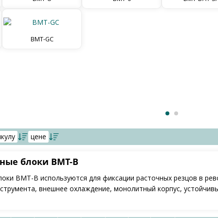
BMT-GC
Реклама
икулу
цене
ные блоки BMT-B
оки BMT-B используются для фиксации расточных резцов в рев
струмента, внешнее охлаждение, монолитный корпус, устойчивы