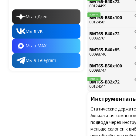
BMT65-B40x72
00124499
НОВИНКА
Мы в Дзен
BMT65-B50x100
00124501
Мы в VK
BMT65-B40x72
00082761
Мы в MAX
BMT65-B40x85
00098746
Мы в Telegram
BMT65-B50x100
00098747
НОВИНКА
BMT65-B32x72
00124511
Инструменталь
Статические держате
Аксиальная компонов
подвода через инстру
меньше склонен к ви
при обработке глубок