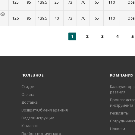
125
95
139.5
25
73
70
65
110
Осе
126
95
139.5
40
73
70
65
110
Осе
1
2
3
4
5
ПОЛЕЗНОЕ
КОМПАНИЯ
Скидки
Калькулятор
резания
Оплата
Производств
Доставка
инструмента
Возврат/Обмен/Гарантия
Реквизиты
Видеоинструкции
Сотрудничес
Каталоги
Новости
Подбор технического