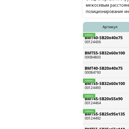
межосевым расстояни
позиционирование ин
Артикул
НОВИНКА
BMT40-SB20x40x75
00124436
BMT55-SB32x60x100
00084803
BMT40-SB20x40x75
00084793
НОВИНКА
BMT55-SB32x60x100
00124493
НОВИНКА
BMT45-SB20x55x90
00124464
НОВИНКА
BMT55-SB25x95x135
00124492