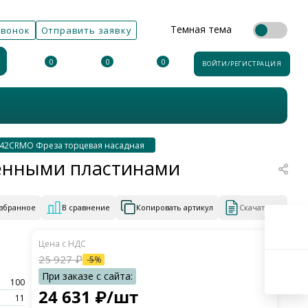
Темная тема
звонок
Отправить заявку
0
0
0
ВОЙТИ/РЕГИСТРАЦИЯ
42CRMO Фреза торцевая насадная
менными пластинами
избранное
В сравнение
Копировать артикул
Скачать КП
25 927
₽
-
5
%
100
24 631
₽
/шт
11