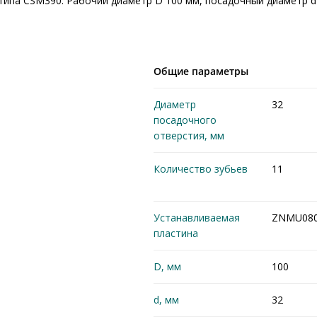
типа CSM390. Рабочий диаметр D 100 мм, посадочный диаметр d
Общие параметры
Диаметр
32
посадочного
отверстия, мм
Количество зубьев
11
Устанавливаемая
ZNMU080
пластина
D, мм
100
d, мм
32