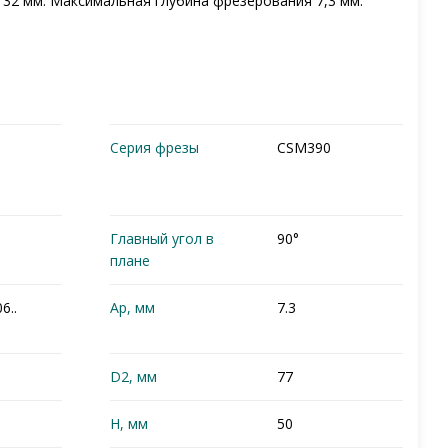
 32 мм. Максимальная глубина фрезерования 7,3 мм.
Серия фрезы
CSM390
Главный угол в
90°
плане
6..
Ap, мм
7.3
D2, мм
77
H, мм
50