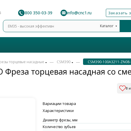
8 800 350-03-39
info@cnc1.ru
6
Заказать 
Каталог
—
—
резы торцевые насадные
CSM390
CSM390-100A3211-ZN08-
 Фреза торцевая насадная со с
В 
Вариации товара
Характеристики
Диаметр фрезы, мм
Количество зубьев