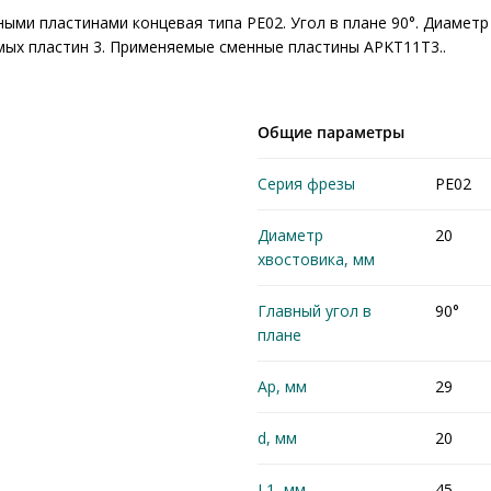
ыми пластинами концевая типа PE02. Угол в плане 90°. Диаметр
ых пластин 3. Применяемые сменные пластины APKT11Т3..
Общие параметры
Серия фрезы
PE02
Диаметр
20
хвостовика, мм
Главный угол в
90°
плане
Ap, мм
29
d, мм
20
L1, мм
45