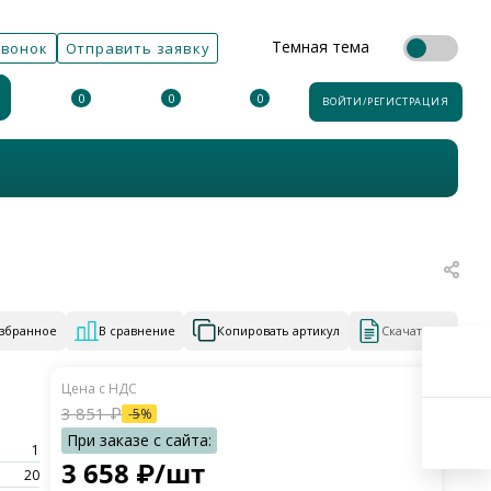
Темная тема
звонок
Отправить заявку
0
0
0
ВОЙТИ/РЕГИСТРАЦИЯ
избранное
В сравнение
Копировать артикул
Скачать КП
3 851
₽
-
5
%
1
3 658
₽
/шт
20