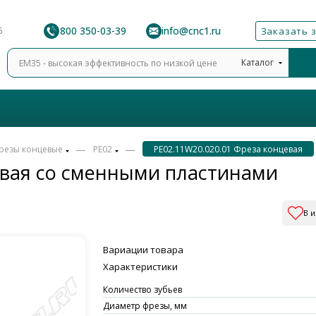
8 800 350-03-39
info@cnc1.ru
6
Заказать 
Каталог
—
—
резы концевые
PE02
PE02.11W20.020.01 Фреза концевая
евая со сменными пластинами
В 
Вариации товара
Характеристики
Количество зубьев
Диаметр фрезы, мм