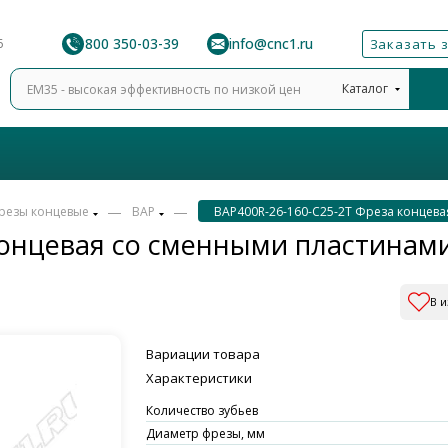
8 800 350-03-39
info@cnc1.ru
6
Заказать 
Каталог
—
—
резы концевые
BAP
BAP400R-26-160-C25-2T Фреза концева
концевая со сменными пластинам
В 
Вариации товара
Характеристики
Количество зубьев
Диаметр фрезы, мм