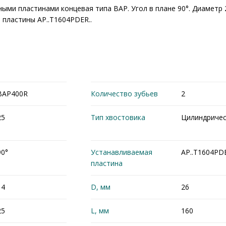
ными пластинами концевая типа BAP. Угол в плане 90°. Диаметр
пластины AP..T1604PDER..
BAP400R
Количество зубьев
2
25
Тип хвостовика
Цилиндричес
90°
Устанавливаемая
AP..T1604PDE
пластина
14
D, мм
26
25
L, мм
160