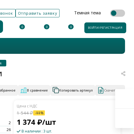
Темная тема
звонок
Отправить заявку
0
0
0
ВОЙТИ/РЕГИСТРАЦИЯ
я
и
избранное
В сравнение
Копировать артикул
Скачать КП
1 544
₽
-
11
%
1 374
₽
/шт
2
26
В наличии
: 3 шт.