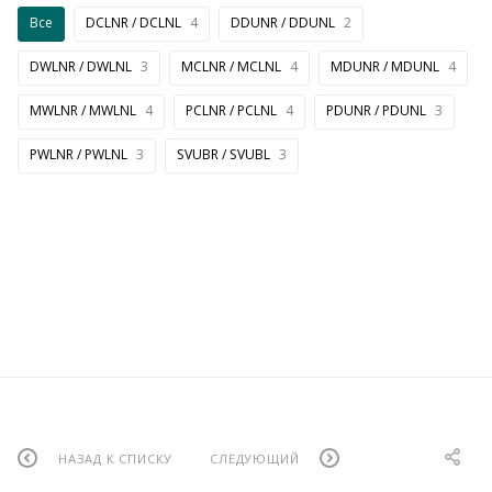
Все
DCLNR / DCLNL
4
DDUNR / DDUNL
2
DWLNR / DWLNL
3
MCLNR / MCLNL
4
MDUNR / MDUNL
4
MWLNR / MWLNL
4
PCLNR / PCLNL
4
PDUNR / PDUNL
3
PWLNR / PWLNL
3
SVUBR / SVUBL
3
НАЗАД К СПИСКУ
СЛЕДУЮЩИЙ