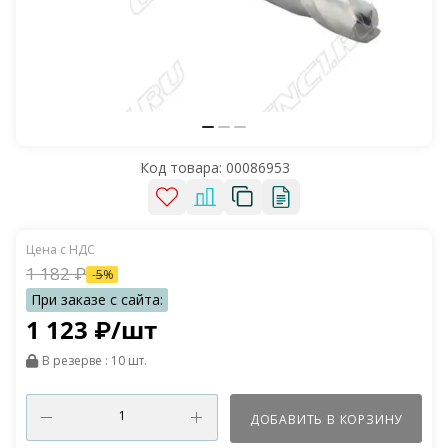
Код товара:
00086953
1 182
₽
-
5
%
1 123
₽
/шт
В резерве
: 10 шт.
ДОБАВИТЬ В КОРЗИНУ