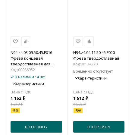
N94.z4.03.09.50.45.F016
N94.z4.04.11.50.45.F020
Фреза концевая
Фреза твердосплавная
твердосплавная для
Код:
00134220
алюминия, цветных
Код:
00086952
Временно отсутствует
металлов и пластика
В наличии
: 4 шт.
Характеристики
Характеристики
1 152
₽
1 512
₽
1 213
₽
1 592
₽
-
5
%
-
5
%
В КОРЗИНУ
В КОРЗИНУ