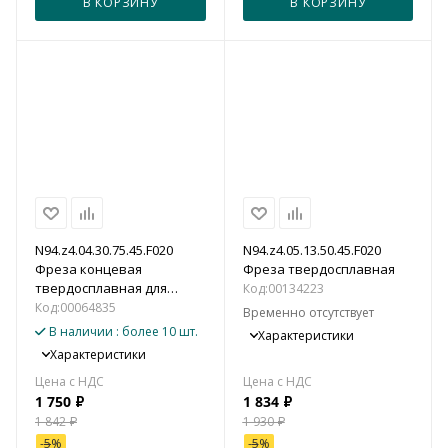
В КОРЗИНУ
В КОРЗИНУ
N94.z4.04.30.75.45.F020
N94.z4.05.13.50.45.F020
Фреза концевая
Фреза твердосплавная
твердосплавная для
Код:
00134223
алюминия, цветных
Код:
00064835
Временно отсутствует
металлов и пластика
В наличии
: более 10 шт.
Характеристики
Характеристики
1 750
₽
1 834
₽
1 842
₽
1 930
₽
-
5
%
-
5
%