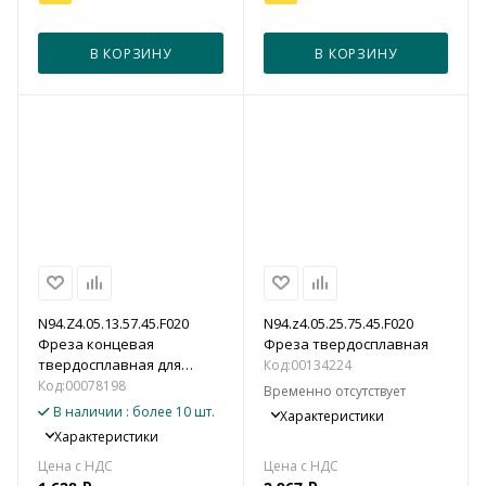
В КОРЗИНУ
В КОРЗИНУ
N94.Z4.05.13.57.45.F020
N94.z4.05.25.75.45.F020
Фреза концевая
Фреза твердосплавная
твердосплавная для
Код:
00134224
алюминия, цветных
Код:
00078198
Временно отсутствует
металлов и пластика
В наличии
: более 10 шт.
Характеристики
Характеристики