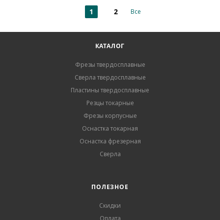
1
2
Все
КАТАЛОГ
Фрезы твердосплавные
Сверла твердосплавные
Пластины твердосплавные
Резцы токарные
Фрезы корпусные
Оснастка токарная
Оснастка фрезерная
Сверла
ПОЛЕЗНОЕ
Скидки
Оплата