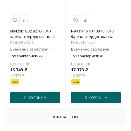
N94.z4.16.32.92.45.F040
N94.z4.16.40.108.45.F040
Фреза твердосплавная
Фреза твердосплавная
Код:
00134216
Код:
00134233
Временно отсутствует
Временно отсутствует
Характеристики
Характеристики
15 749
₽
17 373
₽
16 578
₽
18 287
₽
-
5
%
-
5
%
В КОРЗИНУ
В КОРЗИНУ
ПОКАЗАТЬ ЕЩЕ