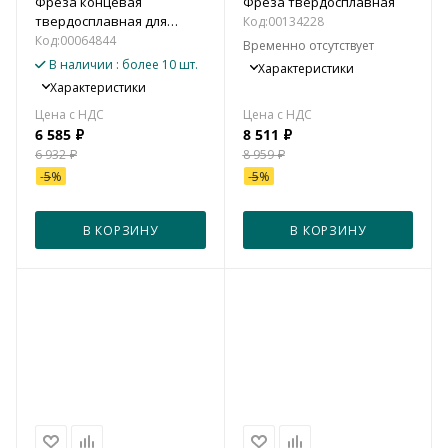
Фреза концевая
Фреза твердосплавная
твердосплавная для
Код:
00134228
алюминия, цветных
Код:
00064844
Временно отсутствует
металлов и пластика
В наличии
: более 10 шт.
Характеристики
Характеристики
6 585
₽
8 511
₽
6 932
₽
8 959
₽
-
5
%
-
5
%
В КОРЗИНУ
В КОРЗИНУ