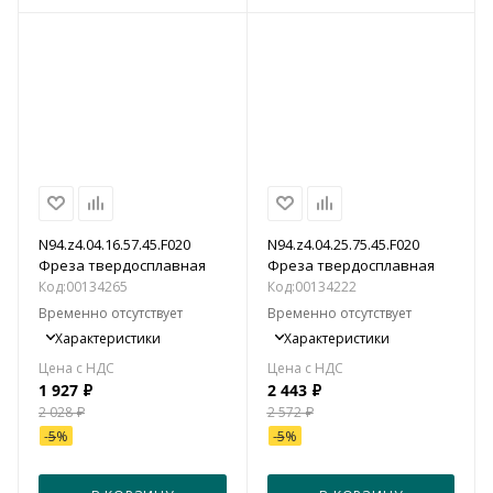
N94.z4.04.16.57.45.F020
N94.z4.04.25.75.45.F020
Фреза твердосплавная
Фреза твердосплавная
Код:
00134265
Код:
00134222
Временно отсутствует
Временно отсутствует
Характеристики
Характеристики
1 927
₽
2 443
₽
2 028
₽
2 572
₽
-
5
%
-
5
%