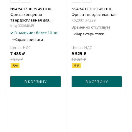
N94.z4.12.30.75.45.F030
N94.z4.12.30.83.45.F030
Фреза концевая
Фреза твердосплавная
твердосплавная для
Код:
00134229
алюминия, цветных
Код:
00064845
Временно отсутствует
металлов и пластика
В наличии
: более 10 шт.
Характеристики
Характеристики
7 485
₽
9 529
₽
7 879
₽
10 031
₽
-
5
%
-
5
%
В КОРЗИНУ
В КОРЗИНУ