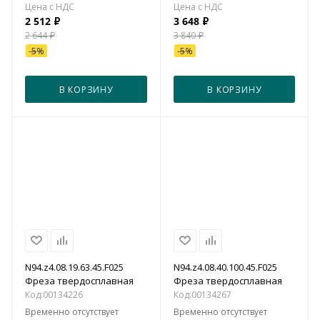
2 512
₽
3 648
₽
2 644
₽
3 840
₽
-
5
%
-
5
%
В КОРЗИНУ
В КОРЗИНУ
N94.z4.08.19.63.45.F025
N94.z4.08.40.100.45.F025
Фреза твердосплавная
Фреза твердосплавная
Код:
00134226
Код:
00134267
Временно отсутствует
Временно отсутствует