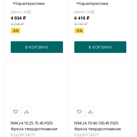
Характеристики
Характеристики
4 034
₽
6 410
₽
4 246
₽
6 747
₽
-
5
%
-
5
%
В КОРЗИНУ
В КОРЗИНУ
N94.z4.10.25.75.45.F025
N94.z4.10.40.100.45.F025
Фреза твердосплавная
Фреза твердосплавная
Код:
00134215
Код:
00134227