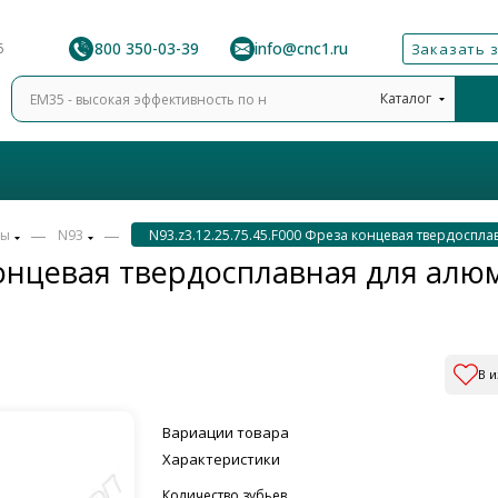
8 800 350-03-39
info@cnc1.ru
6
Заказать 
Каталог
—
—
зы
N93
N93.z3.12.25.75.45.F000 Фреза концевая твердоспл
 концевая твердосплавная для ал
В 
Вариации товара
Характеристики
Количество зубьев