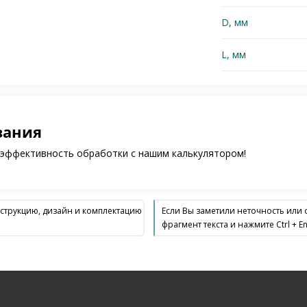
D, мм
L, мм
зания
 эффективность обработки с нашим калькулятором!
нструкцию, дизайн и комплектацию
Если Вы заметили неточность или
фрагмент текста и нажмите Ctrl + En