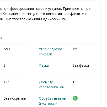
на для фрезерования пазов и уступов. Применяется для
а без нанесения защитного покрытия. Без фаски. Угол
. Тип хвостовика - цилиндрический (h6).
ры
N93
Угол подъема
45°
спирали
3
Фаска
Без фаски
12°
Диаметр
12
хвостовика, мм
Без покрытия
Обрабатываемы
N
й материал