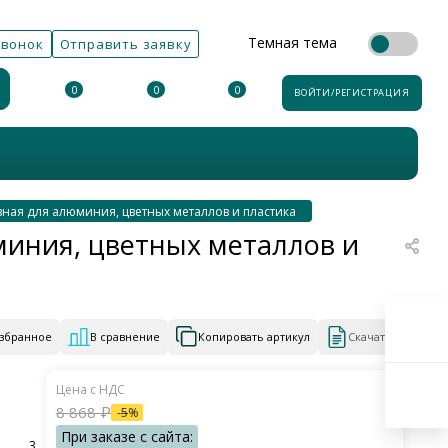
Темная тема
звонок
Отправить заявку
0
0
0
ВОЙТИ/РЕГИСТРАЦИЯ
авная для алюминия, цветных металлов и пластика
юминия, цветных металлов и
избранное
В сравнение
Копировать артикул
Скачать КП
8 868
₽
-
5
%
3