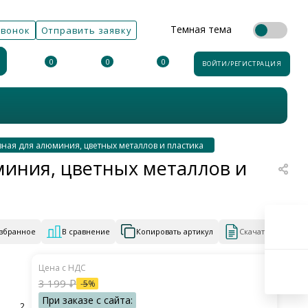
Темная тема
звонок
Отправить заявку
0
0
0
ВОЙТИ/РЕГИСТРАЦИЯ
авная для алюминия, цветных металлов и пластика
юминия, цветных металлов и
избранное
В сравнение
Копировать артикул
Скачать КП
3 199
₽
-
5
%
2