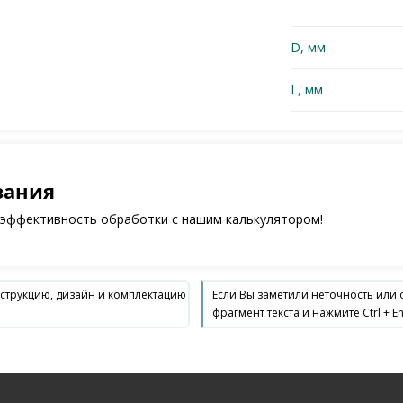
D, мм
L, мм
зания
 эффективность обработки с нашим калькулятором!
нструкцию, дизайн и комплектацию
Если Вы заметили неточность или
фрагмент текста и нажмите Ctrl + En