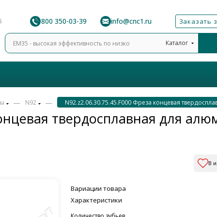
8 800 350-03-39
info@cnc1.ru
6
Заказать 
Каталог
—
—
зы
N92
N92.z2.06.30.75.45.F000 Фреза концевая твердоспл
 концевая твердосплавная для ал
В 
Вариации товара
Характеристики
Количество зубьев