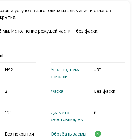
азов и уступов в заготовках из алюминия и сплавов
окрытия.
5 мм. Исполнение режущей части - без фаски.
ры
N92
Угол подъема
45°
спирали
2
Фаска
Без фаски
12°
Диаметр
6
хвостовика, мм
Без покрытия
Обрабатываемы
N