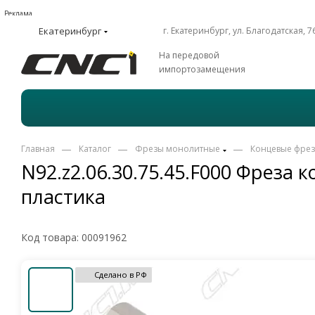
Реклама
Екатеринбург
г. Екатеринбург, ул. Благодатская, 7
На передовой
импортозамещения
—
—
—
Главная
Каталог
Фрезы монолитные
Концевые фре
N92.z2.06.30.75.45.F000 Фреза
пластика
Код товара:
00091962
Сделано в РФ