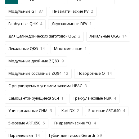
Модульные GT
37
Пневматические PV
2
Глобусные QHK
4
Двухзажимные DFV
1
Для цилиндрических заготовок Q62
2
Лекальные QGG
14
Лекальные QKG
14
Многоместные
1
Модульные двойные ZQ83
9
Модульные составные ZQ84
12
Поворотные Q
14
С регулируемым усилием зажима HPAC
3
Самоцентрирующиеся SC-I
1
Трехкулачковые NBK
4
Универсальные CHM
3
Kurt DX
2
5-осевые ART.640
4
5-осевые ART.650
5
Гидравлические YQ
4
Параллельки
14
Губки для тисков Gerardi
39