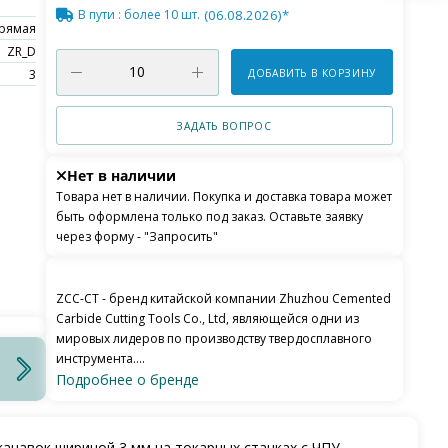
В пути
: более 10 шт.
(06.08.2026)*
рямая
ZR_D
3
ДОБАВИТЬ В КОРЗИНУ
ЗАДАТЬ ВОПРОС
Нет в наличии
Товара нет в наличии. Покупка и доставка товара может
быть оформлена только под заказ. Оставьте заявку
через форму - "Запросить"
ZCC-CT - бренд китайской компании Zhuzhou Cemented
Carbide Cutting Tools Co., Ltd, являющейся одни из
мировых лидеров по производству твердосплавного
инструмента....
Подробнее о бренде
навок шириной 3 мм на токарных станках с ЧПУ.