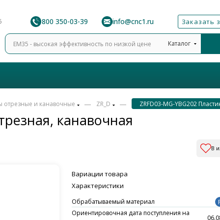
8 800 350-03-39
info@cnc1.ru
6
Заказать 
Каталог
—
—
ы отрезные и канавочные
ZR_D
ZRFD03-MG-YBG202 Пласти
трезная, канавочная
В 
Вариации товара
Характеристики
Обрабатываемый материал
Ориентировочная дата поступления на
06.0