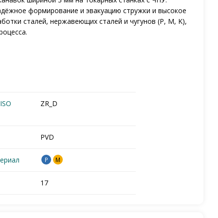
адёжное формирование и эвакуацию стружки и высокое
отки сталей, нержавеющих сталей и чугунов (P, M, K),
роцесса.
ISO
ZR_D
PVD
ериал
P
M
17