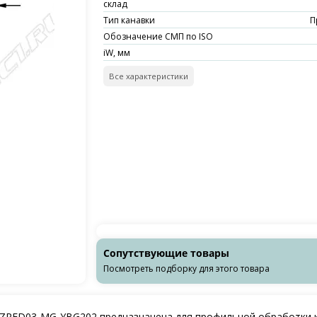
склад
Тип канавки
П
Обозначение СМП по ISO
iW, мм
Все характеристики
Сопутствующие товары
Посмотреть подборку для этого товара
ZRFD03‑MG‑YBG202 предназначена для профильной обработки ка