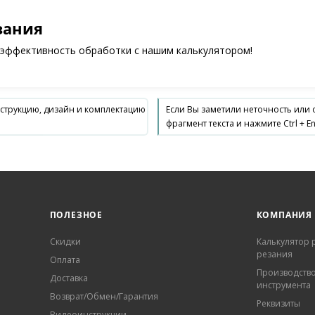
зания
 эффективность обработки с нашим калькулятором!
нструкцию, дизайн и комплектацию
Если Вы заметили неточность или
фрагмент текста и нажмите Ctrl + En
ПОЛЕЗНОЕ
КОМПАНИЯ
Скидки
Калькулятор
резания
Оплата
Производств
Доставка
инструмента
Возврат/Обмен/Гарантия
Реквизиты
Видеоинструкции