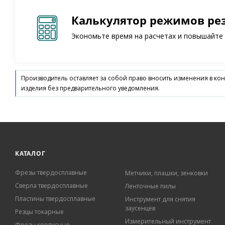
Калькулятор режимов ре
Экономьте время на расчетах и повышайте
Производитель оставляет за собой право вносить изменения в ко
изделия без предварительного уведомления.
КАТАЛОГ
Фрезы твердосплавные
Метчики, плашки, зенковки
Сверла твердосплавные
Ленточные пилы
Пластины твердосплавные
Инструмент для снятия
заусенцев
Резцы токарные
Измерительный инструмент
Фрезы корпусные