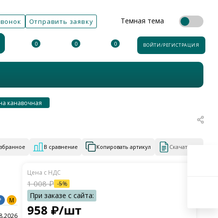
Темная тема
звонок
Отправить заявку
0
0
0
ВОЙТИ/РЕГИСТРАЦИЯ
на канавочная
избранное
В сравнение
Копировать артикул
Скачать КП
1 008
₽
-
5
%
P
M
958
₽
/шт
8.2026