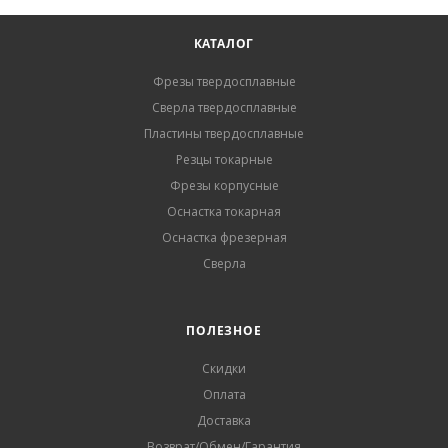
КАТАЛОГ
Фрезы твердосплавные
Сверла твердосплавные
Пластины твердосплавные
Резцы токарные
Фрезы корпусные
Оснастка токарная
Оснастка фрезерная
Сверла
ПОЛЕЗНОЕ
Скидки
Оплата
Доставка
Возврат/Обмен/Гарантия