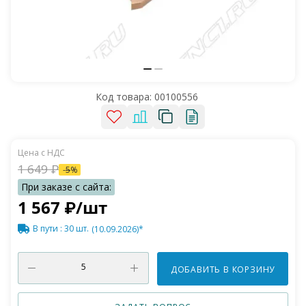
Код товара:
00100556
1 649
₽
-
5
%
1 567
₽
/шт
В пути
: 30 шт.
(10.09.2026)*
ДОБАВИТЬ В КОРЗИНУ