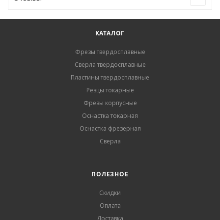
КАТАЛОГ
Фрезы твердосплавные
Сверла твердосплавные
Пластины твердосплавные
Резцы токарные
Фрезы корпусные
Оснастка токарная
Оснастка фрезерная
Сверла
ПОЛЕЗНОЕ
Скидки
Оплата
Доставка