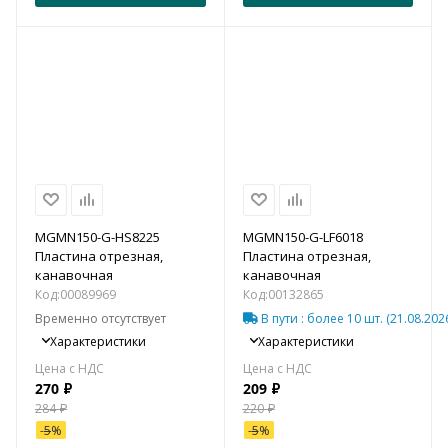
MGMN150-G-HS8225
MGMN150-G-LF6018
Пластина отрезная,
Пластина отрезная,
канавочная
канавочная
Код:
00089969
Код:
00132865
Временно отсутствует
В пути
: более 10 шт.
(21.08.202
Характеристики
Характеристики
270
₽
209
₽
284
₽
220
₽
-
5
%
-
5
%