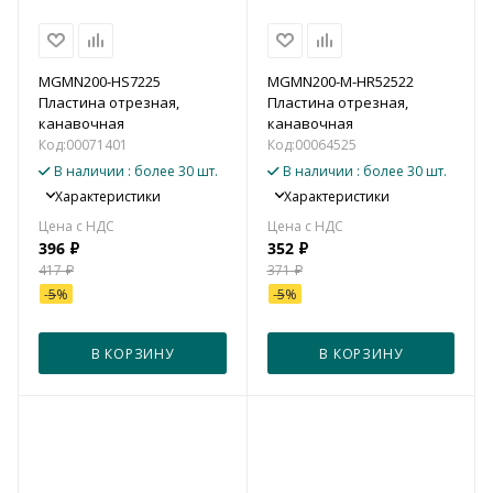
MGMN200-HS7225
MGMN200-M-HR52522
Пластина отрезная,
Пластина отрезная,
канавочная
канавочная
Код:
00071401
Код:
00064525
В наличии
: более 30 шт.
В наличии
: более 30 шт.
Характеристики
Характеристики
396
₽
352
₽
417
₽
371
₽
-
5
%
-
5
%
В КОРЗИНУ
В КОРЗИНУ