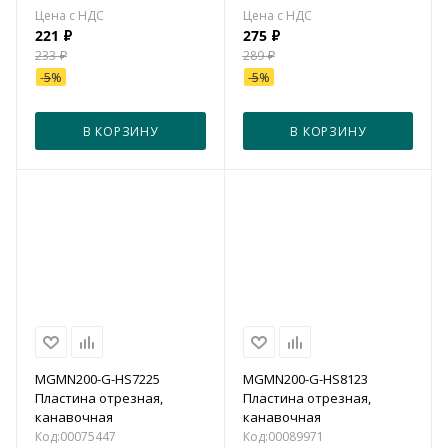
221
₽
275
₽
233
₽
289
₽
-
5
%
-
5
%
В КОРЗИНУ
В КОРЗИНУ
MGMN200-G-HS7225
MGMN200-G-HS8123
Пластина отрезная,
Пластина отрезная,
канавочная
канавочная
Код:
00075447
Код:
00089971