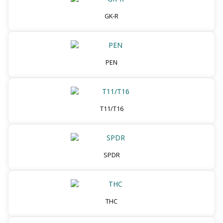
GK-R
PEN
T11/T16
SPDR
THC