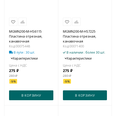
MGMN200-M-HS6115
MGMN200-M-HS7225
Пластина отрезная,
Пластина отрезная,
канавочная
канавочная
Код:
00075448
Код:
00071400
В пути
: 30 шт.
В наличии
: более 30 шт.
Характеристики
Характеристики
275
₽
275
₽
289
₽
289
₽
-
5
%
-
5
%
В КОРЗИНУ
В КОРЗИНУ