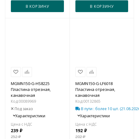
В КОРЗИНУ
В КОРЗИНУ
MGMN150-G-HS8225
MGMN150-G-LF6018
Пластина отрезная,
Пластина отрезная,
канавочная
канавочная
Код:
00089969
Код:
00132865
Под заказ
В пути
: более 10 шт.
(21.08.202
Характеристики
Характеристики
239
₽
192
₽
252
₽
202
₽