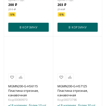
200
₽
203
₽
211
₽
214
₽
-
5
%
-
5
%
В КОРЗИНУ
В КОРЗИНУ
MGMN200-G-HS6115
MGMN200-G-HS7125
Пластина отрезная,
Пластина отрезная,
канавочная
канавочная
Код:
00089970
Код:
00073798
В наличии
: более 10 шт.
В наличии
: более 30 шт.