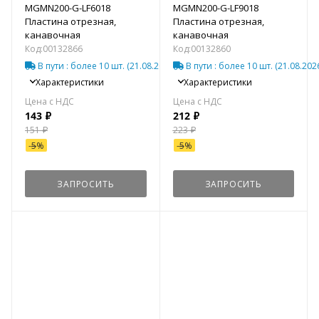
MGMN200-G-LF6018
MGMN200-G-LF9018
Пластина отрезная,
Пластина отрезная,
канавочная
канавочная
Код:
00132866
Код:
00132860
В пути
: более 10 шт.
(21.08.2026)*
В пути
: более 10 шт.
(21.08.202
Характеристики
Характеристики
143
₽
212
₽
151
₽
223
₽
-
5
%
-
5
%
ЗАПРОСИТЬ
ЗАПРОСИТЬ