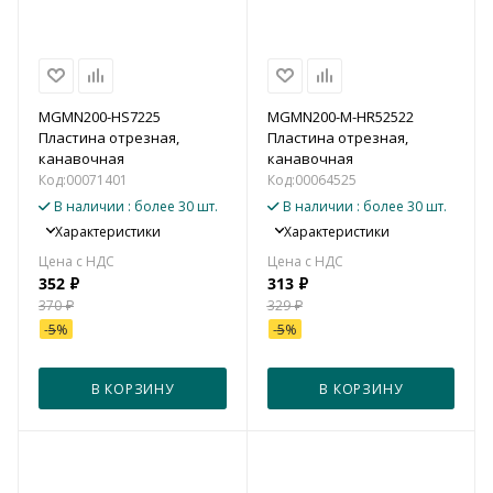
MGMN200-HS7225
MGMN200-M-HR52522
Пластина отрезная,
Пластина отрезная,
канавочная
канавочная
Код:
00071401
Код:
00064525
В наличии
: более 30 шт.
В наличии
: более 30 шт.
Характеристики
Характеристики
352
₽
313
₽
370
₽
329
₽
-
5
%
-
5
%
В КОРЗИНУ
В КОРЗИНУ