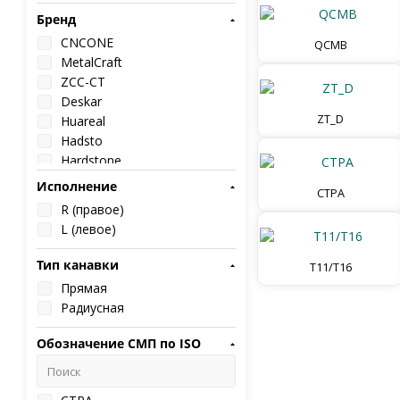
Бренд
CNCONE
QCMB
MetalCraft
ZCC-CT
Deskar
ZT_D
Huareal
Hadsto
Hardstone
Sant
Исполнение
CTPA
HardForce
R (правое)
Koves
L (левое)
Тип канавки
T11/T16
Прямая
Радиусная
Реклама
Обозначение СМП по ISO