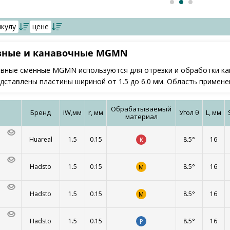
икулу
цене
зные и канавочные MGMN
вные сменные MGMN используются для отрезки и обработки ка
едставлены пластины шириной от 1.5 до 6.0 мм. Область примен
Обрабатываемый
Бренд
iW,мм
r, мм
Угол θ
L, мм
материал
Huareal
1.5
0.15
8.5°
16
K
Hadsto
1.5
0.15
8.5°
16
M
Hadsto
1.5
0.15
8.5°
16
M
Hadsto
1.5
0.15
8.5°
16
P