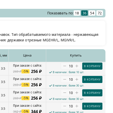
Показавать по:
18
36
54
72
навок. Тип обрабатываемого материала - нержавеющая
ения: державки отрезные MGEHR/L, MGIVR/L.
S, мм
Цена
Купить
В КОРЗИНУ
3.5
256
₽
269
₽
-
5
%
В наличии
: более 10 шт.
В КОРЗИНУ
3.5
256
₽
269
₽
-
5
%
В наличии
: более 30 шт.
В КОРЗИНУ
3.5
256
₽
269
₽
-
5
%
В наличии
: более 30 шт.
В КОРЗИНУ
3.5
344
₽
362
₽
-
5
%
В наличии
: более 30 шт.