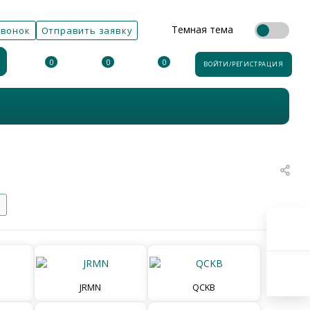
Темная тема
звонок
Отправить заявку
0
0
0
ВОЙТИ/РЕГИСТРАЦИЯ
JRMN
QCKB