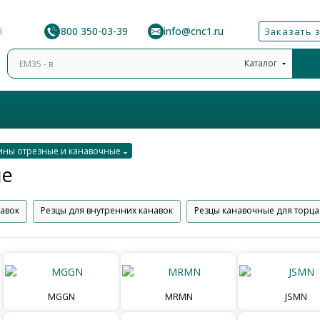
8 800 350-03-39
info@cnc1.ru
6
Заказать 
Каталог
ины отрезные и канавочные
ые
навок
Резцы для внутренних канавок
Резцы канавочные для торца
MGGN
MRMN
JSMN