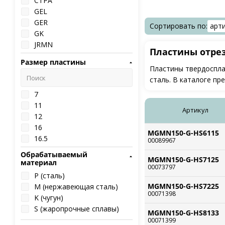
CTPA
GEL
GER
Сортировать по:
арт
GK
JRMN
Пластины отре
JSMN
Размер пластины
KTP
Пластины твердоспла
MGGN
cталь. В каталоге пр
MGMN
7
MRMN
11
Артикул
PEN
12
PTA
16
QC
MGMN150-G-HS6115
16.5
00089967
QCKB
18
Обрабатываемый
QCMB
MGMN150-G-HS7125
27
материал
QPMB
00073797
32
P (сталь)
SP
42
MGMN150-G-HS7225
M (нержавеющая сталь)
SPDR
00071398
K (чугун)
T11/T16
S (жаропрочные сплавы)
TDC
MGMN150-G-HS8133
00071399
TDG