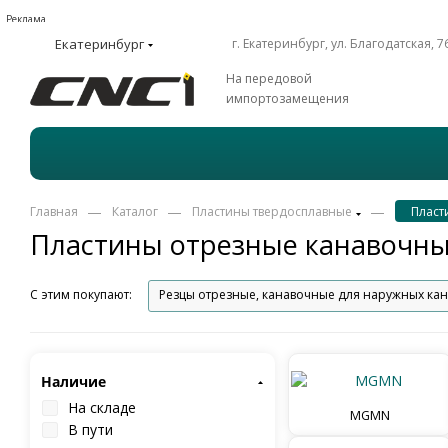
Реклама
Екатеринбург
г. Екатеринбург, ул. Благодатская, 7
На передовой
импортозамещения
—
—
—
Главная
Каталог
Пластины твердосплавные
Пласт
Пластины отрезные канавочн
С этим покупают:
Резцы отрезные, канавочные для наружных ка
Наличие
На складе
MGMN
В пути