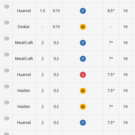
Huareal
1.5
0.15
8.5°
16
P
Deskar
-
0.15
-
16
M
MetalCraft
2
0.2
7°
16
P
MetalCraft
2
0.2
7°
16
P
Huareal
2
0.2
7.5°
16
K
Hadsto
2
0.2
7.5°
16
M
Hadsto
2
0.2
7°
16
M
Huareal
2
0.2
7.5°
16
P