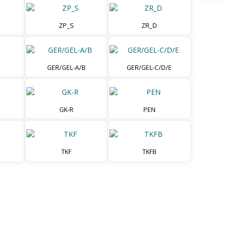
ZP_S
ZR_D
GER/GEL-A/B
GER/GEL-C/D/E
GK-R
PEN
TKF
TKFB
Р