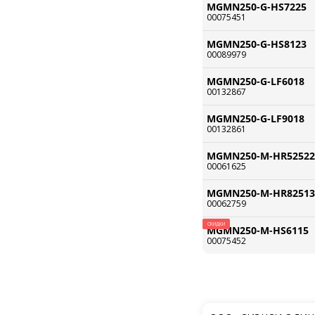
MGMN250-G-HS7225
HS8225
00075451
KTX
KVX
MGMN250-G-HS8123
00089979
LF6018
LF9018
MGMN250-G-LF6018
PM125
00132867
PM310
SD2136
MGMN250-G-LF9018
00132861
WS7125
WS8123
MGMN250-M-HR52522
YB9320
00061625
YBC251
MGMN250-M-HR82513
YBG202
00062759
YBG205
YBG302
СКИДКИ
MGMN250-M-HS6115
00075452