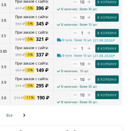
В КОРЗИНУ
3.8
396
₽
417
₽
-
5
%
В наличии
: более 30 шт.
В КОРЗИНУ
3.8
345
₽
363
₽
-
5
%
В наличии
: более 10 шт.
В КОРЗИНУ
3.5
321
₽
338
₽
-
5
%
В пути
: более 10 шт.
(21.08.2026)*
В КОРЗИНУ
3.85
337
₽
355
₽
-
5
%
В пути
: более 10 шт.
(21.08.2026)*
В КОРЗИНУ
3.9
149
₽
157
₽
-
5
%
В наличии
: 10 шт.
В КОРЗИНУ
3.9
295
₽
311
₽
-
5
%
В наличии
: более 30 шт.
В КОРЗИНУ
190
₽
213
₽
-
11
%
3.8
В наличии
: более 30 шт.
Все