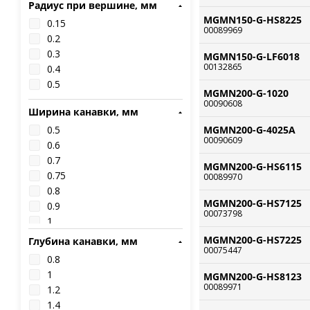
Радиус при вершине, мм
TGF32
MGMN150-G-HS8225
0.15
THC42
00089969
0.2
TKF
0.3
ZP_D
MGMN150-G-LF6018
00132865
0.4
ZP_S
0.5
ZQMX
MGMN200-G-1020
ZR_D
00090608
Ширина канавки, мм
ZT_D
0.5
MGMN200-G-4025A
ZT_S
00090609
0.6
0.7
MGMN200-G-HS6115
0.75
00089970
0.8
MGMN200-G-HS7125
0.9
00073798
1
1.1
MGMN200-G-HS7225
Глубина канавки, мм
00075447
1.2
0.8
1.25
1
MGMN200-G-HS8123
1.3
00089971
1.2
1.4
1.4