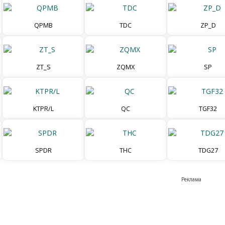
QPMB
TDC
ZP_D
ZT_S
ZQMX
SP
KTPR/L
QC
TGF32
SPDR
THC
TDG27