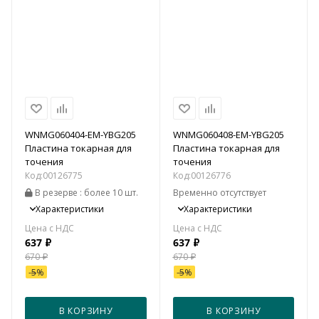
WNMG060404-EM-YBG205
WNMG060408-EM-YBG205
Пластина токарная для
Пластина токарная для
точения
точения
Код:
00126775
Код:
00126776
В резерве
: более 10 шт.
Временно отсутствует
Характеристики
Характеристики
637
₽
637
₽
670
₽
670
₽
-
5
%
-
5
%
В КОРЗИНУ
В КОРЗИНУ