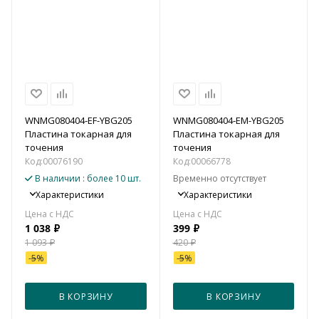
WNMG080404-EF-YBG205
WNMG080404-EM-YBG205
Пластина токарная для
Пластина токарная для
точения
точения
Код:
00076190
Код:
00066778
В наличии
: более 10 шт.
Временно отсутствует
Характеристики
Характеристики
1 038
₽
399
₽
1 093
₽
420
₽
-
5
%
-
5
%
В КОРЗИНУ
В КОРЗИНУ