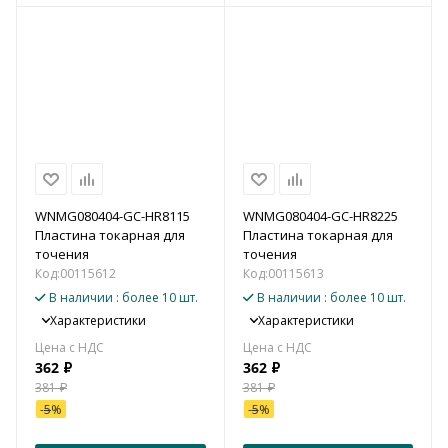
WNMG080404-GC-HR8115
WNMG080404-GC-HR8225
Пластина токарная для
Пластина токарная для
точения
точения
Код:
00115612
Код:
00115613
В наличии
: более 10 шт.
В наличии
: более 10 шт.
Характеристики
Характеристики
362
₽
362
₽
381
₽
381
₽
-
5
%
-
5
%