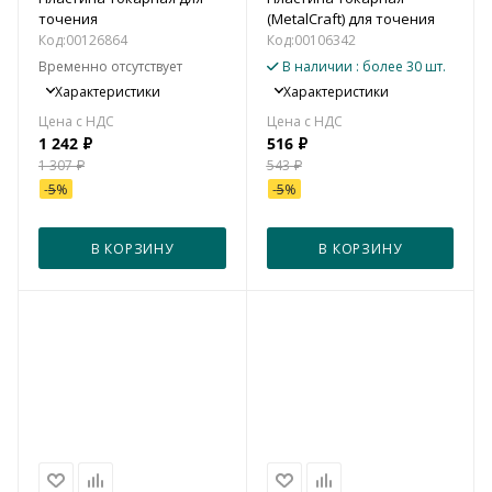
точения
(MetalCraft) для точения
Код:
00126864
Код:
00106342
Временно отсутствует
В наличии
: более 30 шт.
Характеристики
Характеристики
1 242
₽
516
₽
1 307
₽
543
₽
-
5
%
-
5
%
В КОРЗИНУ
В КОРЗИНУ