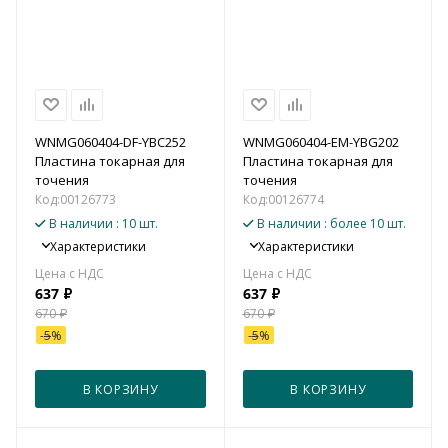
WNMG060404-DF-YBC252
WNMG060404-EM-YBG202
Пластина токарная для
Пластина токарная для
точения
точения
Код:
00126773
Код:
00126774
В наличии
: 10 шт.
В наличии
: более 10 шт.
Характеристики
Характеристики
637
₽
637
₽
670
₽
670
₽
-
5
%
-
5
%
В КОРЗИНУ
В КОРЗИНУ