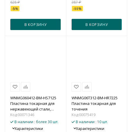
628
₽
387
₽
-
5
%
-
11
%
В КОРЗИНУ
В КОРЗИНУ
WNMG060412-BM-HS7125
WNMG06T312-BM-HR7225
Пластина токарная для
Пластина токарная для
нержавеющей стали,
точения
получистовая обработка
Код:
00071346
Код:
00075419
для точения
В наличии
: более 30 шт.
В наличии
: 10 шт.
Характеристики
Характеристики