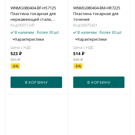
WNMG080404-BF-HS7125
WNMG080404-BM-HR7225
Пластина токарная для
Пластина токарная для
нержавеющей стали,
точения
чистовая обработка для
Код:
00071347
Код:
00075421
точения
В наличии
: более 30 шт.
В наличии
: более 30 шт.
Характеристики
Характеристики
523
₽
514
₽
551
₽
541
₽
-
5
%
-
5
%
В КОРЗИНУ
В КОРЗИНУ