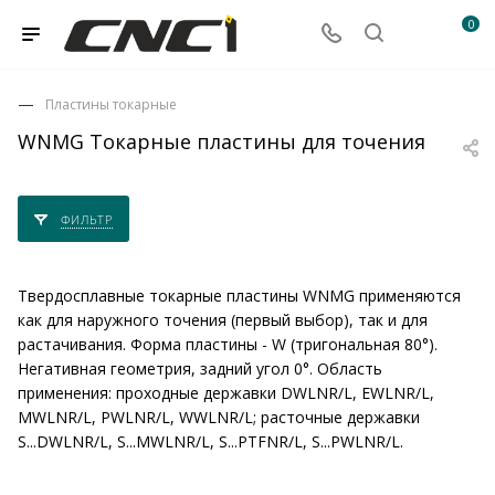
0
Пластины токарные
WNMG Токарные пластины для точения
ФИЛЬТР
Твердосплавные токарные пластины WNMG применяются
как для наружного точения (первый выбор), так и для
растачивания. Форма пластины - W (тригональная 80°).
Негативная геометрия, задний угол 0°. Область
применения: проходные державки DWLNR/L, EWLNR/L,
MWLNR/L, PWLNR/L, WWLNR/L; расточные державки
S...DWLNR/L, S...MWLNR/L, S...PTFNR/L, S...PWLNR/L.