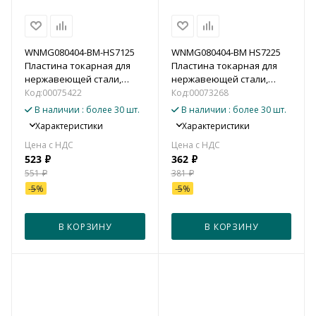
WNMG080404-BM-HS7125
WNMG080404-BM HS7225
Пластина токарная для
Пластина токарная для
нержавеющей стали,
нержавеющей стали,
чистовая обработка для
чистовая обработка для
Код:
00075422
Код:
00073268
точения
точения
В наличии
: более 30 шт.
В наличии
: более 30 шт.
Характеристики
Характеристики
523
₽
362
₽
551
₽
381
₽
-
5
%
-
5
%
В КОРЗИНУ
В КОРЗИНУ