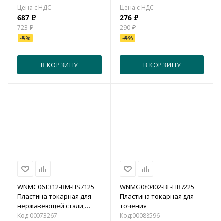
687
₽
276
₽
723
₽
290
₽
-
5
%
-
5
%
В КОРЗИНУ
В КОРЗИНУ
WNMG06T312-BM-HS7125
WNMG080402-BF-HR7225
Пластина токарная для
Пластина токарная для
нержавеющей стали,
точения
получистовая обработка
Код:
00073267
Код:
00088596