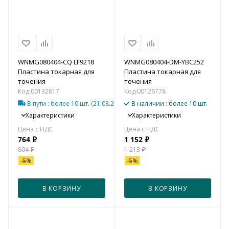
WNMG080404-CQ LF9218
WNMG080404-DM-YBC252
Пластина токарная для
Пластина токарная для
точения
точения
Код:
00132817
Код:
00126778
В пути
: более 10 шт.
(21.08.2026)*
В наличии
: более 10 шт.
Характеристики
Характеристики
764
₽
1 152
₽
804
₽
1 213
₽
-
5
%
-
5
%
В КОРЗИНУ
В КОРЗИНУ