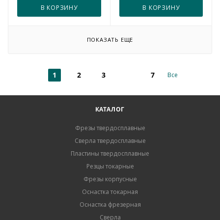
В КОРЗИНУ
В КОРЗИНУ
ПОКАЗАТЬ ЕЩЕ
1
2
3
7
Все
КАТАЛОГ
Фрезы твердосплавные
Сверла твердосплавные
Пластины твердосплавные
Резцы токарные
Фрезы корпусные
Оснастка токарная
Оснастка фрезерная
Сверла