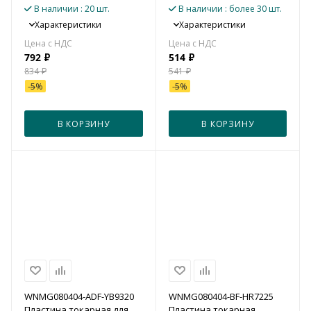
для точения
В наличии
: 20 шт.
В наличии
: более 30 шт.
Характеристики
Характеристики
792
₽
514
₽
834
₽
541
₽
-
5
%
-
5
%
В КОРЗИНУ
В КОРЗИНУ
WNMG080404-ADF-YB9320
WNMG080404-BF-HR7225
Пластина токарная для
Пластина токарная