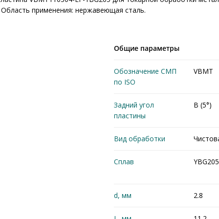
 Область применения: нержавеющая сталь.
Общие параметры
Обозначение СМП
VBMT
по ISO
Задний угол
B (5°)
пластины
Вид обработки
Чистов
Сплав
YBG205
d, мм
2.8
L, мм
11.2