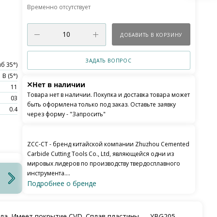
Временно отсутствует
ДОБАВИТЬ В КОРЗИНУ
ЗАДАТЬ ВОПРОС
б 35°)
B (5°)
Нет в наличии
11
Товара нет в наличии. Покупка и доставка товара может
03
быть оформлена только под заказ. Оставьте заявку
0.4
через форму - "Запросить"
ZCC-CT - бренд китайской компании Zhuzhou Cemented
Carbide Cutting Tools Co., Ltd, являющейся одни из
мировых лидеров по производству твердосплавного
инструмента....
Подробнее о бренде
ла. Имеет покрытие CVD. Сплав пластины — YBG205.