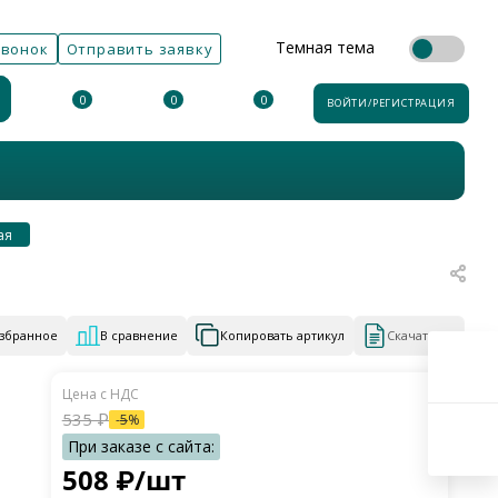
Темная тема
звонок
Отправить заявку
0
0
0
ВОЙТИ/РЕГИСТРАЦИЯ
ая
избранное
В сравнение
Копировать артикул
Скачать КП
535
₽
-
5
%
508
₽
/шт