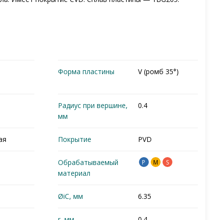
Форма пластины
V (ромб 35°)
Радиус при вершине,
0.4
мм
ая
Покрытие
PVD
Обрабатываемый
P
M
S
материал
ØiC, мм
6.35
r, мм
0.4