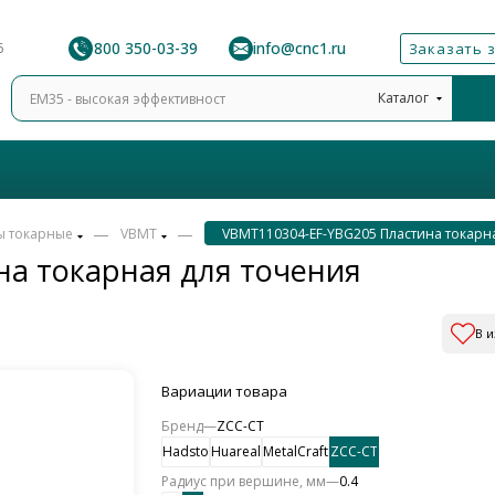
8 800 350-03-39
info@cnc1.ru
6
Заказать 
Каталог
—
—
ы токарные
VBMT
VBMT110304-EF-YBG205 Пластина токарн
а токарная для точения
В 
Вариации товара
Бренд
—
ZCC-CT
Hadsto
Huareal
MetalCraft
ZCC-CT
Радиус при вершине, мм
—
0.4