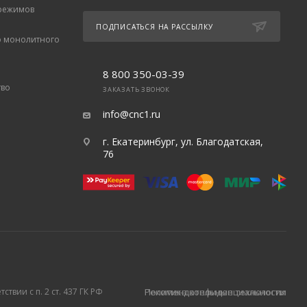
 режимов
ПОДПИСАТЬСЯ НА РАССЫЛКУ
о монолитного
8 800 350-03-39
тво
ЗАКАЗАТЬ ЗВОНОК
info@cnc1.ru
г. Екатеринбург, ул. Благодатская,
76
твии с п. 2 ст. 437 ГК РФ
Политика конфиденциальности
Рекомендательные технологии