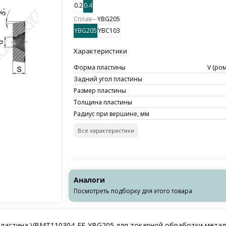
0.2
0.4
Сплав
—
YBG205
YBG205
YBC103
Характеристики
Форма пластины
V (ром
Задний угол пластины
Размер пластины
Толщина пластины
Радиус при вершине, мм
Все характеристики
Аналоги
Посмотреть подборку для этого товара
пластина VBMT110304-EF-YBG205 для токарной обработки метал