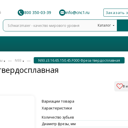
8 800 350-03-39
info@cnc1.ru
6
Заказать 
Каталог
—
—
зы
N93
N93.z3.16.65.150.45.F000 Фреза твердосплавная
 твердосплавная
В 
Вариации товара
Характеристики
Количество зубьев
Диаметр фрезы, мм