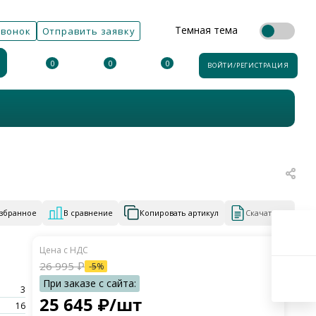
Темная тема
звонок
Отправить заявку
0
0
0
ВОЙТИ/РЕГИСТРАЦИЯ
избранное
В сравнение
Копировать артикул
Скачать КП
26 995
₽
-
5
%
3
25 645
₽
/шт
16