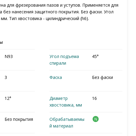
чена для фрезерования пазов и уступов. Применяется для
а без нанесения защитного покрытия. Без фаски. Угол
м. Тип хвостовика - цилиндрический (h6).
ры
N93
Угол подъема
45°
спирали
3
Фаска
Без фаски
12°
Диаметр
16
хвостовика, мм
Без покрытия
Обрабатываемы
N
й материал