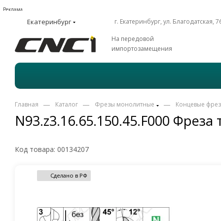
Реклама
Екатеринбург
г. Екатеринбург, ул. Благодатская, 7
На передовой
импортозамещения
—
—
—
Главная
Каталог
Фрезы монолитные
Концевые фре
N93.z3.16.65.150.45.F000 Фреза
Код товара:
00134207
Сделано в РФ