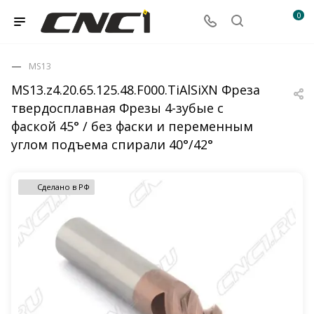
0
MS13
MS13.z4.20.65.125.48.F000.TiAlSiXN Фреза
твердосплавная Фрезы 4-зубые с
фаской 45° / без фаски и переменным
углом подъема спирали 40°/42°
Сделано в РФ