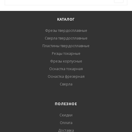
КАТАЛОГ
Фрезы твердосплавные
Сверла твердосплавные
Пластины твердосплавные
Резцы токарные
Фрезы корпусные
Оснастка токарная
Оснастка фрезерная
Сверла
ПОЛЕЗНОЕ
Скидки
Оплата
Доставка