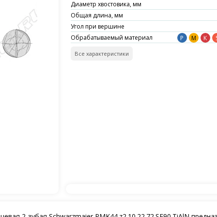
Диаметр хвостовика, мм
Общая длина, мм
Угол при вершине
Обрабатываемый материал
P
M
K
Все характеристики
евая 2-зубая Schwarzmaier PMK44.z2.10.22.72.SF90.TiAlN предна