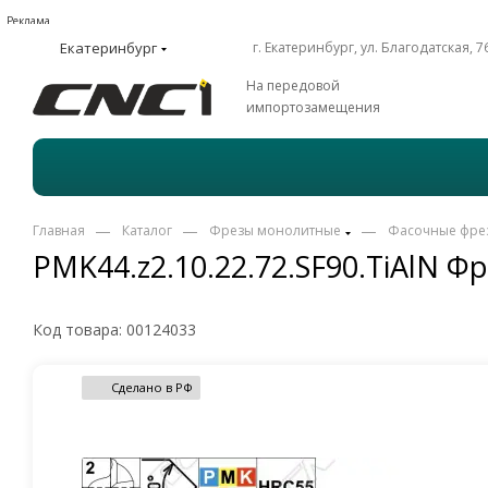
Реклама
Екатеринбург
г. Екатеринбург, ул. Благодатская, 7
На передовой
импортозамещения
—
—
—
Главная
Каталог
Фрезы монолитные
Фасочные фре
PMK44.z2.10.22.72.SF90.TiAlN 
Код товара:
00124033
Сделано в РФ