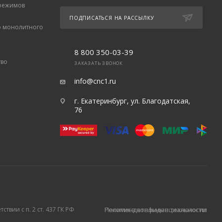
 режимов
ПОДПИСАТЬСЯ НА РАССЫЛКУ
о монолитного
8 800 350-03-39
тво
ЗАКАЗАТЬ ЗВОНОК
info@cnc1.ru
г. Екатеринбург, ул. Благодатская,
76
твии с п. 2 ст. 437 ГК РФ
Политика конфиденциальности
Рекомендательные технологии