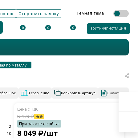
Темная тема
звонок
Отправить заявку
0
0
0
ВОЙТИ/РЕГИСТРАЦИЯ
ная по металлу
избранное
В сравнение
Копировать артикул
Скачать КП
8 473
₽
-
5
%
2
8 049
₽
/шт
10