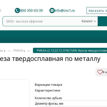
8 800 350-03-39
info@cnc1.ru
6
Заказать 
Каталог
—
—
зы
PMK44
PMK44.z2.10.22.72.SF90.TiAlN Фреза твердосплав
Фреза твердосплавная по металлу
В 
Вариации товара
Характеристики
Количество зубьев
Диаметр фрезы, мм