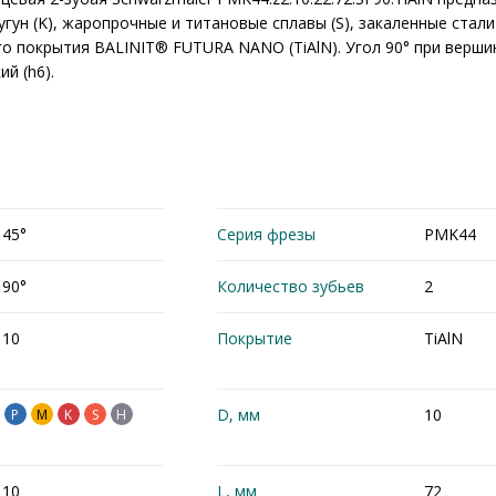
гун (K), жаропрочные и титановые сплавы (S), закаленные стали
о покрытия BALINIT® FUTURA NANO (TiAlN). Угол 90° при вершин
й (h6).
45°
Серия фрезы
PMK44
90°
Количество зубьев
2
10
Покрытие
TiAlN
D, мм
10
P
M
K
S
H
10
L, мм
72