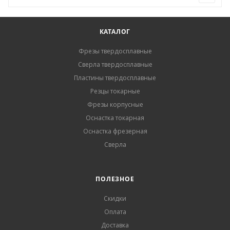
КАТАЛОГ
Фрезы твердосплавные
Сверла твердосплавные
Пластины твердосплавные
Резцы токарные
Фрезы корпусные
Оснастка токарная
Оснастка фрезерная
Сверла
ПОЛЕЗНОЕ
Скидки
Оплата
Доставка