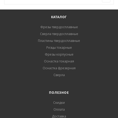
КАТАЛОГ
Фрезы твердосплавные
Сверла твердосплавные
Пластины твердосплавные
Резцы токарные
Фрезы корпусные
Оснастка токарная
Оснастка фрезерная
Сверла
ПОЛЕЗНОЕ
Скидки
Оплата
Доставка